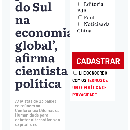
do Sul
Editorial
BdF
na
Ponto
Notícias da
economia
China
global’,
afirma
cientista
LI E CONCORDO
política
COM OS
TERMOS DE
USO E POLÍTICA DE
PRIVACIDADE
Ativistas de 23 países
se reúnem na
Conferência Dilemas da
Humanidade para
debater alternativas ao
capitalismo