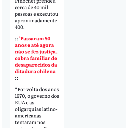
Pinochet prendeu
cerca de 40 mil
pessoas e executou
aproximadamente
400.
::
'Passaram 50
anos e até agora
não se fez justiça',
cobra familiar de
desaparecidos da
ditadura chilena
::
“Por volta dos anos
1970, o governo dos
EUA e as
oligarquias latino-
americanas
tentaram nos