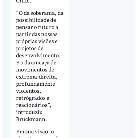
Chile.
“O da soberania, da
possibilidade de
pensar o futuro a
partir das nossas
próprias visões e
projetos de
desenvolvimento.
E o da ameaça de
movimentos de
extrema-direita,
profundamente
violentos,
retrógrados e
reacionários”,
introduziu
Bruckmann.
Em sua visão, o