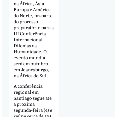
na África, Ásia,
Europa e América
do Norte, faz parte
do processo
preparatório para a
III Conferência
Internacional
Dilemas da
Humanidade. O
evento mundial
será em outubro
em Joanesburgo,
na África do Sul.
A conferência
regional em
Santiago segue até
a próxima
segunda-feira (4) e
reúne cerca de 170