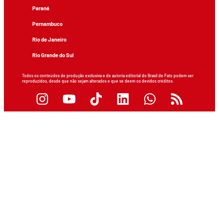
Paraná
Pernambuco
Rio de Janeiro
Rio Grande do Sul
Todos os conteúdos de produção exclusiva e de autoria editorial do Brasil de Fato podem ser
reproduzidos, desde que não sejam alterados e que se deem os devidos créditos.