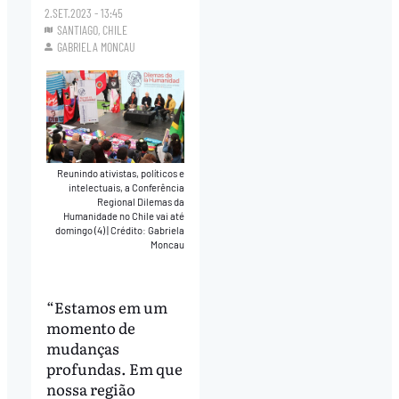
2.SET.2023 - 13:45
SANTIAGO, CHILE
GABRIELA MONCAU
Reunindo ativistas, políticos e
intelectuais, a Conferência
Regional Dilemas da
Humanidade no Chile vai até
domingo (4)
|
Crédito: Gabriela
Moncau
“Estamos em um
momento de
mudanças
profundas. Em que
nossa região