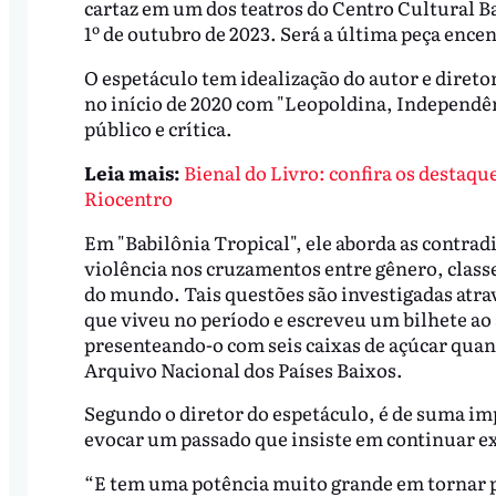
cartaz em um dos teatros do Centro Cultural Ban
1º de outubro de 2023. Será a última peça encen
O espetáculo tem idealização do autor e diret
no início de 2020 com "Leopoldina, Independên
público e crítica.
Leia mais:
Bienal do Livro: confira os destaqu
Riocentro
Em "Babilônia Tropical", ele aborda as contrad
violência nos cruzamentos entre gênero, classe
do mundo. Tais questões são investigadas atra
que viveu no período e escreveu um bilhete ao
presenteando-o com seis caixas de açúcar quand
Arquivo Nacional dos Países Baixos.
Segundo o diretor do espetáculo, é de suma impo
evocar um passado que insiste em continuar e
“E tem uma potência muito grande em tornar pr