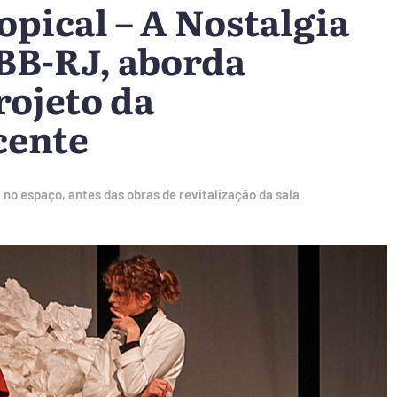
opical – A Nostalgia
BB-RJ, aborda
rojeto da
cente
 no espaço, antes das obras de revitalização da sala