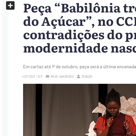
Peça “Babilônia tr
X
Share
do Açúcar”, no CC
contradições do p
modernidade nas
Em cartaz até 1º de outubro, peça será a última encenada
4.SET.2023 - 15:11
RIO DE JANEIRO (RJ)
REDAÇÃO