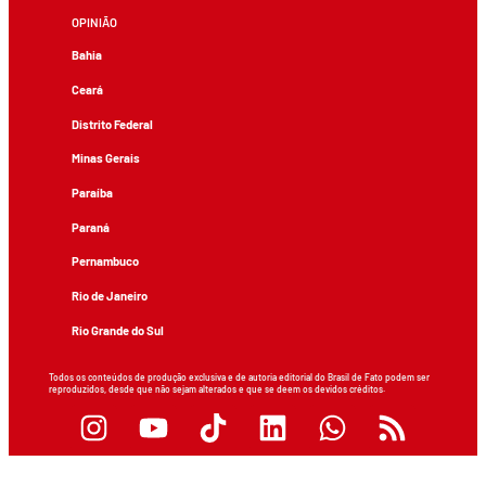
OPINIÃO
Bahia
Ceará
Distrito Federal
Minas Gerais
Paraíba
Paraná
Pernambuco
Rio de Janeiro
Rio Grande do Sul
Todos os conteúdos de produção exclusiva e de autoria editorial do Brasil de Fato podem ser
reproduzidos, desde que não sejam alterados e que se deem os devidos créditos.