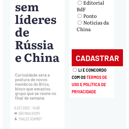
sem
Editorial
BdF
líderes
Ponto
Notícias da
de
China
Rússia
e China
LI E CONCORDO
Curiosidade será a
COM OS
TERMOS DE
postura de novos
membros do Brics,
USO E POLÍTICA DE
bloco que esvaziou
PRIVACIDADE
grupo que se reúne no
final de semana
6.SET.2023 - 14:00
SÃO PAULO (SP)
THALES SCHMIDT