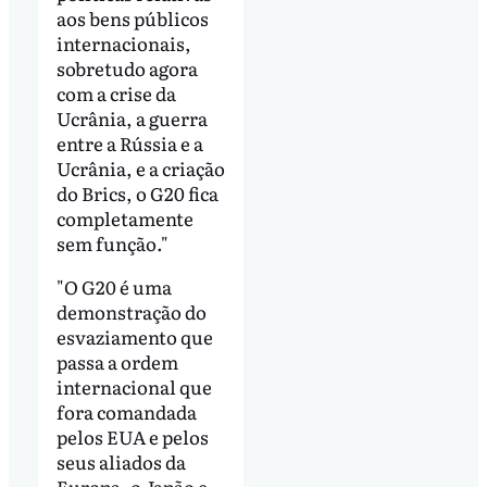
aos bens públicos
internacionais,
sobretudo agora
com a crise da
Ucrânia, a guerra
entre a Rússia e a
Ucrânia, e a criação
do Brics, o G20 fica
completamente
sem função."
"O G20 é uma
demonstração do
esvaziamento que
passa a ordem
internacional que
fora comandada
pelos EUA e pelos
seus aliados da
Europa, o Japão e