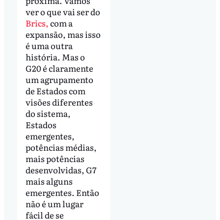
próxima. Vamos
ver o que vai ser do
Brics,
com a
expansão, mas isso
é uma outra
história. Mas o
G20 é claramente
um agrupamento
de Estados com
visões diferentes
do sistema,
Estados
emergentes,
potências médias,
mais potências
desenvolvidas, G7
mais alguns
emergentes. Então
não é um lugar
fácil de se