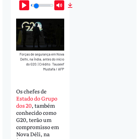
Play
Mute
Download
Forças de segurança em Nova
Delhi, na Índia, antes do início
do G20.
|
Crédito: Tauseef
Mustafa / AFP
Os chefes de
Estado do Grupo
dos 20
, também
conhecido como
G20, terão um
compromisso em
Nova Déli, na