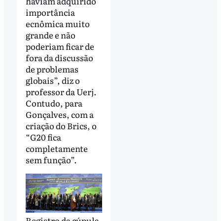
haviam adquirido
importância
ecnômica muito
grande e não
poderiam ficar de
fora da discussão
de problemas
globais”, diz o
professor da Uerj.
Contudo, para
Gonçalves, com a
criação do Brics, o
“G20 fica
completamente
sem função”.
Registro da cúpula