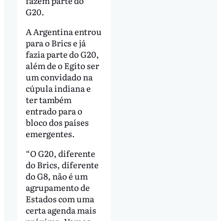
fazem parte do
G20.
A Argentina entrou
para o Brics e já
fazia parte do G20,
além de o Egito ser
um convidado na
cúpula indiana e
ter também
entrado para o
bloco dos países
emergentes.
“O G20, diferente
do Brics, diferente
do G8, não é um
agrupamento de
Estados com uma
certa agenda mais