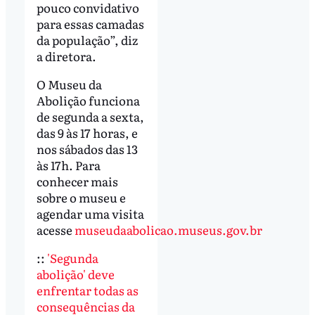
pouco convidativo
para essas camadas
da população”, diz
a diretora.
O Museu da
Abolição funciona
de segunda a sexta,
das 9 às 17 horas, e
nos sábados das 13
às 17h. Para
conhecer mais
sobre o museu e
agendar uma visita
acesse
museudaabolicao.museus.gov.br
::
'Segunda
abolição' deve
enfrentar todas as
consequências da