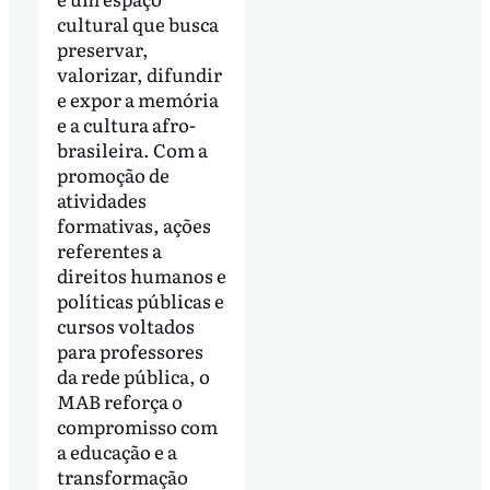
cultural que busca
preservar,
valorizar, difundir
e expor a memória
e a cultura afro-
brasileira. Com a
promoção de
atividades
formativas, ações
referentes a
direitos humanos e
políticas públicas e
cursos voltados
para professores
da rede pública, o
MAB reforça o
compromisso com
a educação e a
transformação