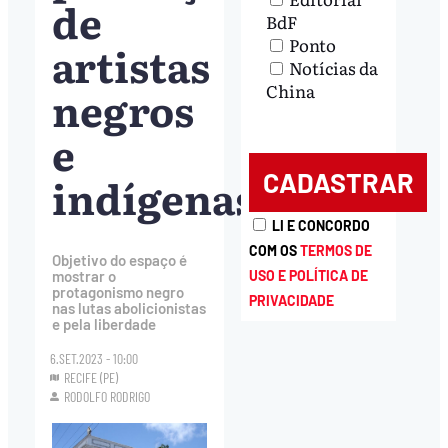
de
BdF
Ponto
artistas
Notícias da
China
negros
e
indígenas
LI E CONCORDO
COM OS
TERMOS DE
Objetivo do espaço é
USO E POLÍTICA DE
mostrar o
protagonismo negro
PRIVACIDADE
nas lutas abolicionistas
e pela liberdade
6.SET.2023 - 10:00
RECIFE (PE)
RODOLFO RODRIGO