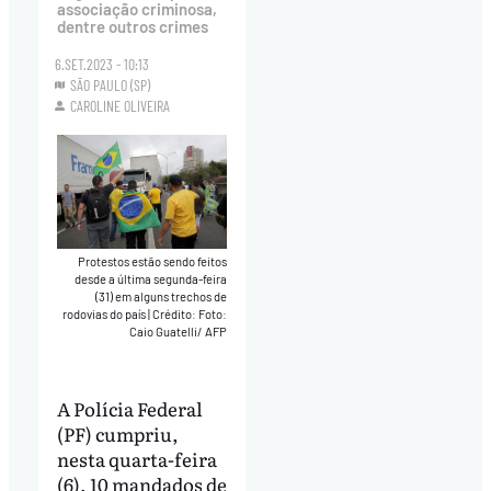
associação criminosa,
dentre outros crimes
6.SET.2023 - 10:13
SÃO PAULO (SP)
CAROLINE OLIVEIRA
Protestos estão sendo feitos
desde a última segunda-feira
(31) em alguns trechos de
rodovias do país
|
Crédito: Foto:
Caio Guatelli/ AFP
A Polícia Federal
(PF) cumpriu,
nesta quarta-feira
(6), 10 mandados de