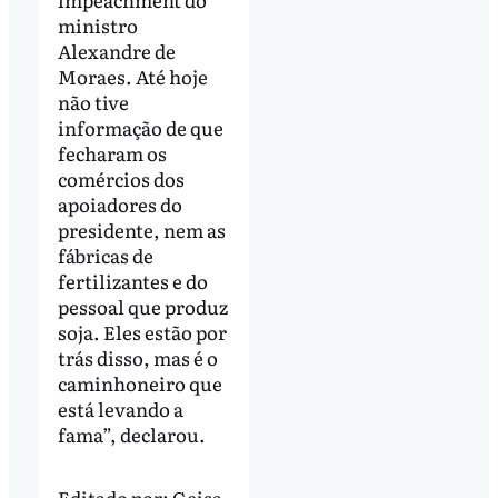
ministro
Alexandre de
Moraes. Até hoje
não tive
informação de que
fecharam os
comércios dos
apoiadores do
presidente, nem as
fábricas de
fertilizantes e do
pessoal que produz
soja. Eles estão por
trás disso, mas é o
caminhoneiro que
está levando a
fama”, declarou.
Editado por:
Geisa