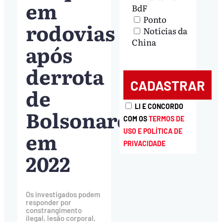
em
BdF
Ponto
rodovias
Notícias da
China
após
derrota
de
LI E CONCORDO
Bolsonaro
COM OS
TERMOS DE
em
USO E POLÍTICA DE
PRIVACIDADE
2022
Os investigados podem
responder por
constrangimento
ilegal, lesão corporal,