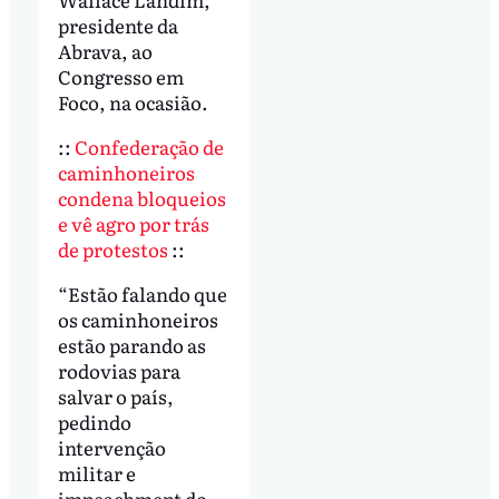
presidente da
Abrava, ao
Congresso em
Foco, na ocasião.
::
Confederação de
caminhoneiros
condena bloqueios
e vê agro por trás
de protestos
::
“Estão falando que
os caminhoneiros
estão parando as
rodovias para
salvar o país,
pedindo
intervenção
militar e
impeachment do