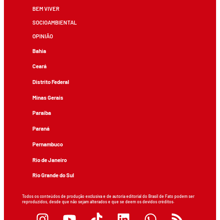
BEM VIVER
SOCIOAMBIENTAL
OPINIÃO
Bahia
Ceará
Distrito Federal
Minas Gerais
Paraíba
Paraná
Pernambuco
Rio de Janeiro
Rio Grande do Sul
Todos os conteúdos de produção exclusiva e de autoria editorial do Brasil de Fato podem ser
reproduzidos, desde que não sejam alterados e que se deem os devidos créditos.