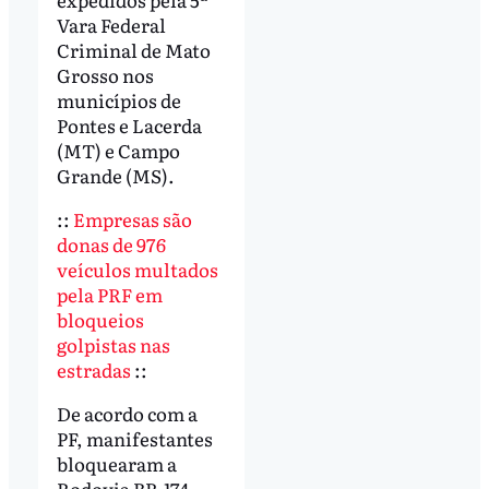
Vara Federal
Criminal de Mato
Grosso nos
municípios de
Pontes e Lacerda
(MT) e Campo
Grande (MS).
::
Empresas são
donas de 976
veículos multados
pela PRF em
bloqueios
golpistas nas
estradas
::
De acordo com a
PF, manifestantes
bloquearam a
Rodovia BR-174,