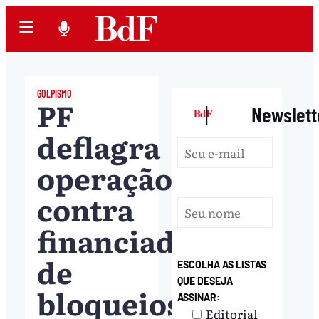
GOLPISMO
PF
|
Newslett
deflagra
operação
contra
financiadores
de
ESCOLHA AS LISTAS
QUE DESEJA
bloqueios
ASSINAR:
Editorial