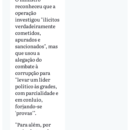
reconheceu que a
operação
investigou "ilícitos
verdadeiramente
cometidos,
apurados e
sancionados", mas
que usou a
alegação do
combate à
corrupção para
"levar um líder
político às grades,
com parcialidade e
em conluio,
forjando-se
'provas'".
"Para além, por