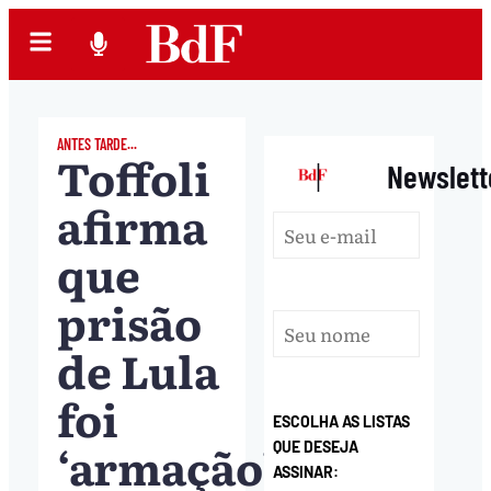
ANTES TARDE...
Toffoli
|
Newslett
afirma
que
prisão
de Lula
foi
ESCOLHA AS LISTAS
‘armação’
QUE DESEJA
ASSINAR: