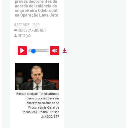
provas decorrentes de
acordo de leniência da
empreiteira Odebrecht
na Operação Lava Jato
6.SET.2023 - 12:20
RIO DE JANEIRO (RJ)
REDAÇÃO
Play
Mute
Download
Em sua decisão, Toffoli afirmou
que o processo deve ser
observado no âmbito da
Procuradoria-Geral da
República
|
Crédito: Nelson
Jr./SCO/STF