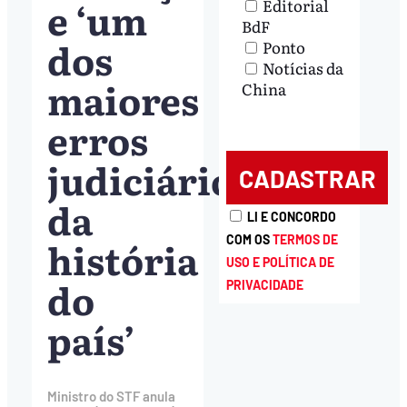
e ‘um
Editorial
BdF
dos
Ponto
Notícias da
maiores
China
erros
judiciários
da
LI E CONCORDO
história
COM OS
TERMOS DE
USO E POLÍTICA DE
do
PRIVACIDADE
país’
Ministro do STF anula