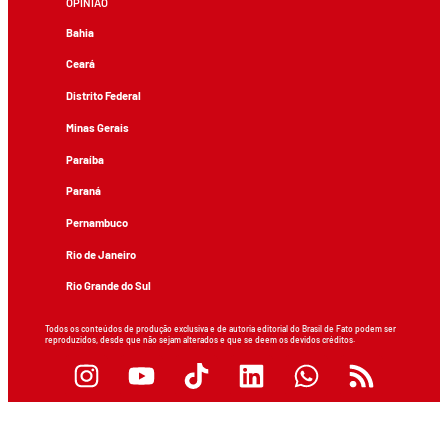
OPINIÃO
Bahia
Ceará
Distrito Federal
Minas Gerais
Paraíba
Paraná
Pernambuco
Rio de Janeiro
Rio Grande do Sul
Todos os conteúdos de produção exclusiva e de autoria editorial do Brasil de Fato podem ser
reproduzidos, desde que não sejam alterados e que se deem os devidos créditos.