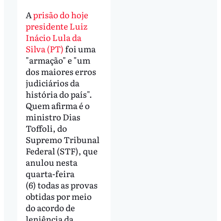
A
prisão do hoje
presidente Luiz
Inácio Lula da
Silva (PT)
foi uma
"armação" e "um
dos maiores erros
judiciários da
história do país".
Quem afirma é o
ministro Dias
Toffoli, do
Supremo Tribunal
Federal (STF), que
anulou nesta
quarta-feira
(6) todas as provas
obtidas por meio
do acordo de
leniência da