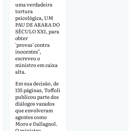
uma verdadeira
tortura
psicológica, UM
PAU DE ARARA DO
SÉCULO XXI, para
obter
'provas' contra
inocentes",
escreveu o
ministro em caixa
alta.
Em sua decisão, de
135 páginas, Toffoli
publicou parte dos
diálogos vazados
que envolveram
agentes como
Moro e Dallagnol.
O ministro