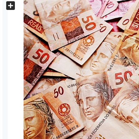
X
Share