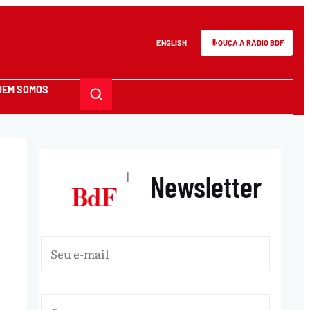
ENGLISH
OUÇA A RÁDIO BDF
UEM SOMOS
Newsletter
|