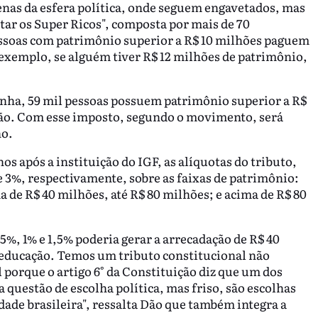
nas da esfera política, onde seguem engavetados, mas
ar os Super Ricos", composta por mais de 70
essoas com patrimônio superior a R$ 10 milhões paguem
r exemplo, se alguém tiver R$ 12 milhões de patrimônio,
nha, 59 mil pessoas possuem patrimônio superior a R$
ção. Com esse imposto, segundo o movimento, será
no.
os após a instituição do IGF, as alíquotas do tributo,
 e 3%, respectivamente, sobre as faixas de patrimônio:
a de R$ 40 milhões, até R$ 80 milhões; e acima de R$ 80
5%, 1% e 1,5% poderia gerar a arrecadação de R$ 40
e educação. Temos um tributo constitucional não
 porque o artigo 6° da Constituição diz que um dos
a questão de escolha política, mas friso, são escolhas
ade brasileira", ressalta Dão que também integra a