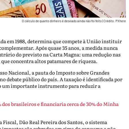
O cálculo de quanto dinheiro é desviado ainda não foi feito
|
Crédito: PXhere
ada em 1988, determina que compete à União instituir
 complementar. Após quase 35 anos, a medida nunca
ontrário do previsto na Carta Magna: uma redução nas
a que concentra altos patamares de riqueza.
sso Nacional, a pauta do Imposto sobre Grandes
 debate público do país. A taxação é identificada por
mo um importante instrumento para reduzir a
 dos brasileiros e financiaria cerca de 30% do Minha
 Fiscal, Dão Real Pereira dos Santos, o sistema
ais impostos são cobrados em cima do consumo e não