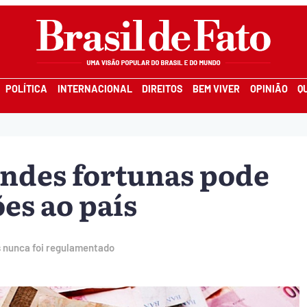
POLÍTICA
INTERNACIONAL
DIREITOS
BEM VIVER
OPINIÃO
Q
ndes fortunas pode
es ao país
as nunca foi regulamentado