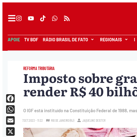
APOIE
TV BDF
RÁDIO BRASIL DE FATO
REGIONAIS
I
REFORMA TRIBUTÁRIA
Imposto sobre gra
render R$ 40 bilhõ
Facebook
O IGF está instituído na Constituição Federal de 1988, m
WhatsApp
7.SET.2023 - 11:22
RIO DE JANEIRO (RJ)
JAQUELINE DEISTER
Email