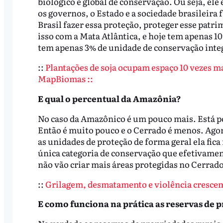
biológico e global de conservação. Ou seja, el
os governos, o Estado e a sociedade brasileir
Brasil fazer essa proteção, proteger esse patrim
isso com a Mata Atlântica, e hoje tem apenas 10
tem apenas 3% de unidade de conservação inte
::
Plantações de soja ocupam espaço 10 vezes mai
MapBiomas ::
E qual o percentual da Amazônia?
No caso da Amazônico é um pouco mais. Está po
Então é muito pouco e o Cerrado é menos. Ago
as unidades de proteção de forma geral ela fica
única categoria de conservação que efetivame
não vão criar mais áreas protegidas no Cerrado
::
Grilagem, desmatamento e violência crescem
E como funciona na prática as reservas de 