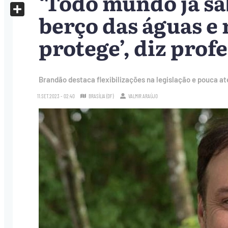
‘Todo mundo já sa
X
berço das águas e
Share
protege’, diz prof
Brandão destaca flexibilizações na legislação e pouca 
11.SET.2023 - 02:40
BRASÍLIA (DF)
VALMIR ARAÚJO