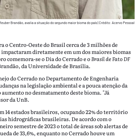
Reuber Brandão, avalia a situação do segundo maior bioma do país
|
Crédito: Acervo Pessoal
ra o Centro-Oeste do Brasil cerca de 3 milhões de
que impactaram diretamente em um dos maiores biomas
bro comemora-se o Dia do Cerrado e o
Brasil de Fato DF
randão, da Universidade de Brasília.
nejo do Cerrado no Departamento de Engenharia
udanças na legislação ambiental e a pouca atenção da
 do aumento no desmatamento deste bioma. "Já
ssor da UnB.
em 14 estados brasileiros, ocupando 22% do território
ias hidrográficas brasileiras. De acordo com o
meiro semestre de 2023 o total de áreas sob alertas de
eda de 33,6%, enquanto no Cerrado houve um