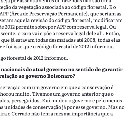
, seja por assentamentos ou fazendas não são uma
eção da vegetação associada ao código florestal. E o
a APP (Área de Preservação Permanente), que seriam as
izeram aquela revisão do código florestal, modificaram
 de 2012 permite sobrepor APP com reserva legal. Ou
ente, o cara vai e põe a reserva legal dele ali. Então,
s que já estavam todas desmatadas até 2008, todas elas
e foi isso que o código florestal de 2012 informou.
igo florestal de 2012 informou.
s nacionais do atual governo no sentido de garantir
 relação ao governo Bolsonaro?
servação com um governo em que a conservação é
elhorou muito. Tivemos um governo anterior que o
dos, perseguidos. E aí mudou o governo e pelo menos
as unidades de conservação já por esse governo. Mas no
eira o Cerrado não tem a mesma importância que a