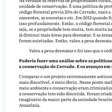
Na verdade as reservas de propriedades rurais
unidade de conservação. É uma política de prot
código florestal previa 20% do Cerrado, mais 
nascentes, as encostas e etc. Em 2012 quando f
isso profundamente. Então, o código florestal
seja, se a propriedade tem muita, tem muita nasc
já diminui mais áreas para desmatar. E as área
foram anistiadas. Então, valeu a pena desmatar 
Valeu a pena desmatar e foi isso que o cód
Poderia fazer uma análise sobre as política
a conservação do Cerrado. E os avanços em
Comparar o um projeto extremamente anticon
mais discutível, é meio óbvio. Nesse ponto m
meio ambiente e conservação eram criminaliza
a conservação tem sido discutida. Foram criad
imaginário da maior parte da sociedade brasil
Amazônia.