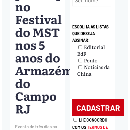
no
Festival
do MST
ESCOLHA AS LISTAS
QUE DESEJA
nos 5
ASSINAR:
Editorial
anos do
BdF
Ponto
Armazém
Notícias da
China
do
Campo
RJ
LI E CONCORDO
Evento de três dias na
COM OS
TERMOS DE