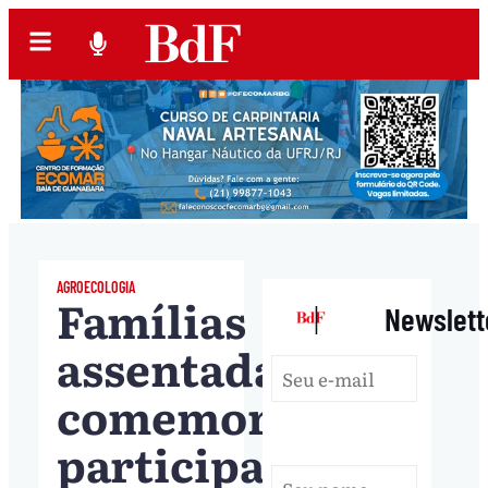
AGROECOLOGIA
Famílias
|
Newslett
assentadas
comemoram
participação