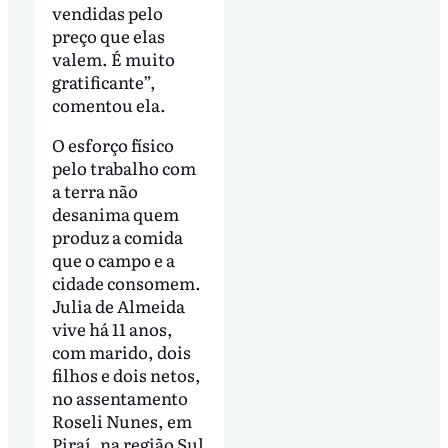
vendidas pelo
preço que elas
valem. É muito
gratificante”,
comentou ela.
O esforço físico
pelo trabalho com
a terra não
desanima quem
produz a comida
que o campo e a
cidade consomem.
Julia de Almeida
vive há 11 anos,
com marido, dois
filhos e dois netos,
no assentamento
Roseli Nunes, em
Piraí, na região Sul