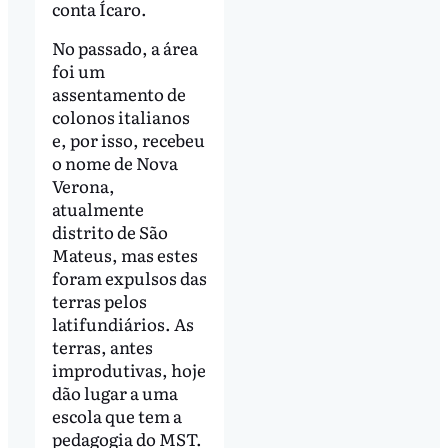
conta Ícaro.
No passado, a área
foi um
assentamento de
colonos italianos
e, por isso, recebeu
o nome de Nova
Verona,
atualmente
distrito de São
Mateus, mas estes
foram expulsos das
terras pelos
latifundiários. As
terras, antes
improdutivas, hoje
dão lugar a uma
escola que tem a
pedagogia do MST.