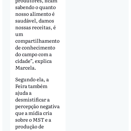
produtores, ficam
sabendo o quanto
nosso alimento é
saudável, damos
nossas receitas, é
um
compartilhamento
de conhecimento
do campo com a
cidade”, explica
Marcela.
Segundo ela, a
Feira também
ajuda a
desmistificar a
percepção negativa
que a mídia cria
sobre o MST e a
produção de