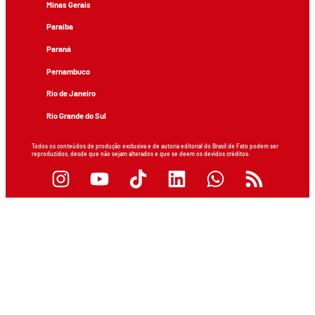
Minas Gerais
Paraíba
Paraná
Pernambuco
Rio de Janeiro
Rio Grande do Sul
Todos os conteúdos de produção exclusiva e de autoria editorial do Brasil de Fato podem ser
reproduzidos, desde que não sejam alterados e que se deem os devidos créditos.