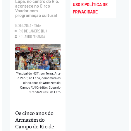
Lapa, no centro do Rio,
USO E POLÍTICA DE
acontece no Circo
Voador com
PRIVACIDADE
programação cultural
16.SET.2023 - 19:59
RIO DE JANEIRO (RJ)
EDUARDO MIRANDA
“Festival do MST: por Terra, Arte
e Pão!”, na Lapa, comemora os
cinco anos do Armazém do
Campo RJ
|
Crédito: Eduardo
Miranda/Brasil de Fato
Os cinco anos do
Armazém do
Campo do Rio de