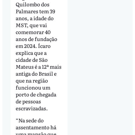
Quilombo dos
Palmares tem 39
anos, a idade do
MST, que vai
comemorar 40
anos de fundação
em 2024. Ícaro
explica que a
cidade de São
Mateus é a 12ª mais
antiga do Brasil e
que na região
funcionou um
porto de chegada
de pessoas
escravizadas.
“Na sede do
assentamento há
uma mansão que