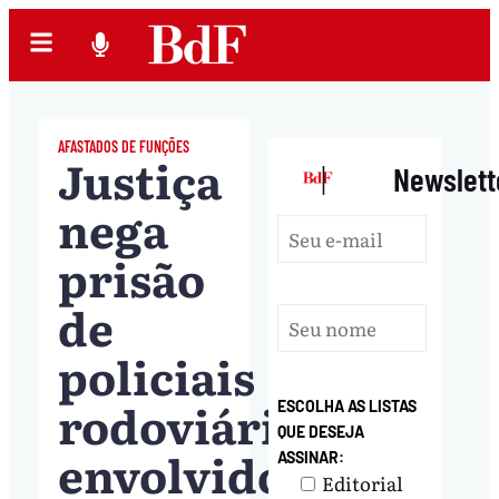
AFASTADOS DE FUNÇÕES
Justiça
|
Newslett
nega
prisão
de
policiais
rodoviários
ESCOLHA AS LISTAS
QUE DESEJA
envolvidos
ASSINAR:
Editorial