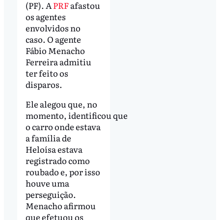
(PF). A
PRF
afastou
os agentes
envolvidos no
caso. O agente
Fábio Menacho
Ferreira admitiu
ter feito os
disparos.
Ele alegou que, no
momento, identificou que
o carro onde estava
a família de
Heloísa estava
registrado como
roubado e, por isso
houve uma
perseguição.
Menacho afirmou
que efetuou os