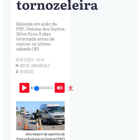
tornozeleira
Baleada em ação da
PRF, Heloísa dos Santos
Silva ficou 9 dias
internada antes de
morrer no último
sábado (16)
18.SET.2023 - 16:43
RIO DE JANEIRO (RJ)
REDAÇÃO
Play
Mute
Download
Abordagem de agentes da
Polícia Rodoviária Federal (PRF)