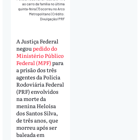
ao carro da família no última
quinta-feira (7) ocorreu no Arco
Metropolitano
|
Crédito:
Divulgação/PRF
A Justiça Federal
negou
pedido do
Ministério Público
Federal (MPF)
para
a prisão dos três
agentes da Polícia
Rodoviária Federal
(PRF) envolvidos
na morte da
menina Heloísa
dos Santos Silva,
de três anos, que
morreu após ser
baleada em