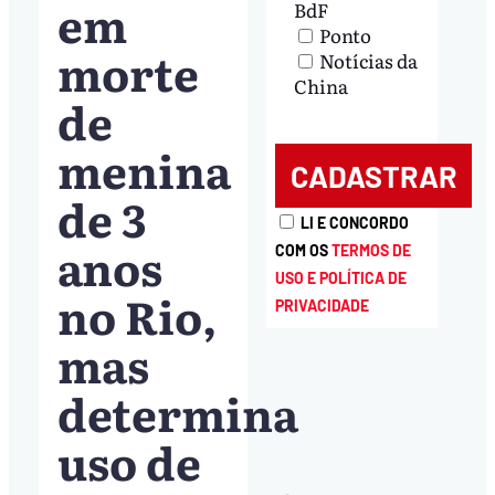
em
BdF
Ponto
morte
Notícias da
China
de
menina
de 3
LI E CONCORDO
anos
COM OS
TERMOS DE
USO E POLÍTICA DE
no Rio,
PRIVACIDADE
mas
determina
uso de