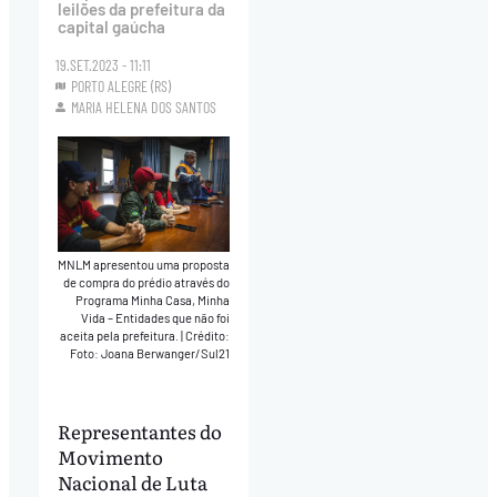
leilões da prefeitura da
capital gaúcha
19.SET.2023 - 11:11
PORTO ALEGRE (RS)
MARIA HELENA DOS SANTOS
MNLM apresentou uma proposta
de compra do prédio através do
Programa Minha Casa, Minha
Vida – Entidades que não foi
aceita pela prefeitura.
|
Crédito:
Foto: Joana Berwanger/Sul21
Representantes do
Movimento
Nacional de Luta