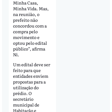
Minha Casa,
Minha Vida. Mas,
na reunião, o
prefeito não
concordou com a
compra pelo
movimento e
optou pelo edital
público”, afirma
Ni.
Um edital deve ser
feito para que
entidades enviem
propostas para a
utilização do
prédio. O
secretário
municipal de
Habitação e