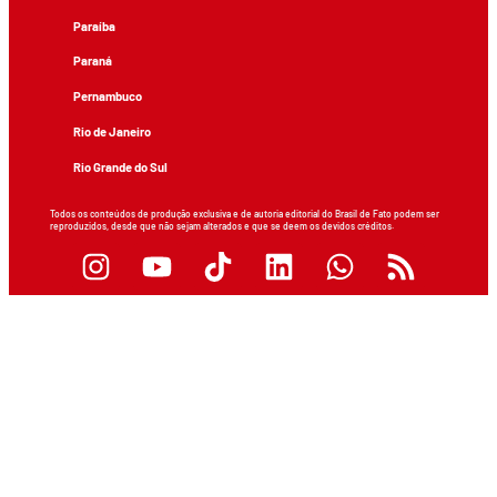
Paraíba
Paraná
Pernambuco
Rio de Janeiro
Rio Grande do Sul
Todos os conteúdos de produção exclusiva e de autoria editorial do Brasil de Fato podem ser
reproduzidos, desde que não sejam alterados e que se deem os devidos créditos.