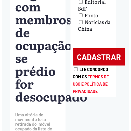
com
Editorial
BdF
membros
Ponto
Notícias da
de
China
ocupação
se
prédio
LI E CONCORDO
COM OS
TERMOS DE
for
USO E POLÍTICA DE
desocupado
PRIVACIDADE
Uma vitória do
movimento foi a
retirada do imóvel
ocupado da lista de