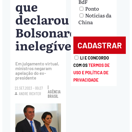
que
BdF
Ponto
declarou
Notícias da
China
Bolsonaro
inelegível
LI E CONCORDO
Em julgamento virtual,
COM OS
TERMOS DE
ministros negaram
USO E POLÍTICA DE
apelação do ex-
presidente
PRIVACIDADE
|
22.SET.2023 - 00:27
AGÊNCIA
ANDRE RICHTER
BRASIL