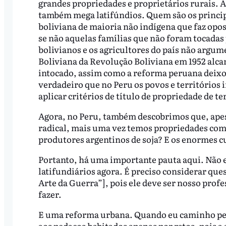
grandes propriedades e proprietários rurais. 
também mega latifúndios. Quem são os princip
boliviana de maioria não indígena que faz opos
se não aquelas famílias que não foram tocada
bolivianos e os agricultores do país não argu
Boliviana da Revolução Boliviana em 1952 alcan
intocado, assim como a reforma peruana deixo
verdadeiro que no Peru os povos e territórios
aplicar critérios de título de propriedade de ter
Agora, no Peru, também descobrimos que, apes
radical, mais uma vez temos propriedades com 3
produtores argentinos de soja? E os enormes cu
Portanto, há uma importante pauta aqui. Não 
latifundiários agora. É preciso considerar que
Arte da Guerra”], pois ele deve ser nosso pro
fazer.
E uma reforma urbana. Quando eu caminho pelo
aos pedaços habitados apenas por ratos, pois 