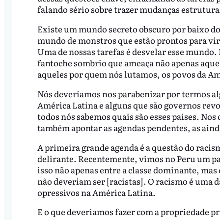
falando sério sobre trazer mudanças estrutura
Existe um mundo secreto obscuro por baixo do
mundo de monstros que estão prontos para vir
Uma de nossas tarefas é desvelar esse mundo. 
fantoche sombrio que ameaça não apenas aquel
aqueles por quem nós lutamos, os povos da Am
Nós deveríamos nos parabenizar por termos a
América Latina e alguns que são governos re
todos nós sabemos quais são esses países. Nos
também apontar as agendas pendentes, as aind
A primeira grande agenda é a questão do racism
delirante. Recentemente, vimos no Peru um país 
isso não apenas entre a classe dominante, mas 
não deveriam ser [racistas]. O racismo é uma 
opressivos na América Latina.
E o que deveríamos fazer com a propriedade p