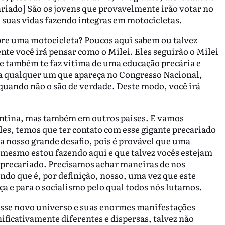
ariado] São os jovens que provavelmente irão votar no
 suas vidas fazendo integras em motocicletas.
obre uma motocicleta? Poucos aqui sabem ou talvez
te você irá pensar como o Milei. Eles seguirão o Milei
que também te faz vítima de uma educação precária e
a qualquer um que apareça no Congresso Nacional,
s quando não o são de verdade. Deste modo, você irá
entina, mas também em outros países. E vamos
es, temos que ter contato com esse gigante precariado
ja nosso grande desafio, pois é provável que uma
 mesmo estou fazendo aqui e que talvez vocês estejam
 precariado. Precisamos achar maneiras de nos
do que é, por definição, nosso, uma vez que este
a e para o socialismo pelo qual todos nós lutamos.
 esse novo universo e suas enormes manifestações
icativamente diferentes e dispersas, talvez não