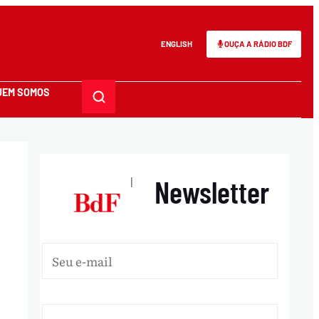
ENGLISH
OUÇA A RÁDIO BDF
UEM SOMOS
Newsletter
|