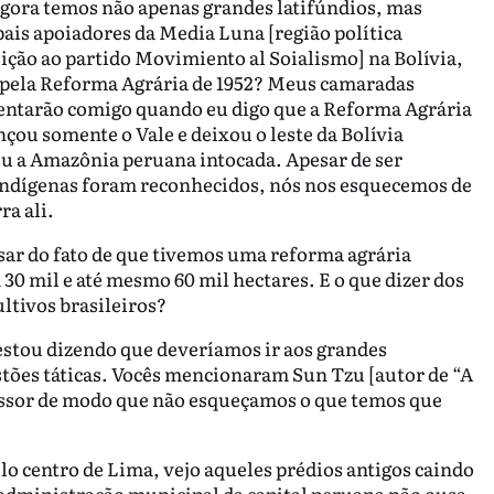
Agora temos não apenas grandes latifúndios, mas
ais apoiadores da Media Luna [região política
ição ao partido Movimiento al Soialismo] na Bolívia,
s pela Reforma Agrária de 1952? Meus camaradas
mentarão comigo quando eu digo que a Reforma Agrária
çou somente o Vale e deixou o leste da Bolívia
u a Amazônia peruana intocada. Apesar de ser
 indígenas foram reconhecidos, nós nos esquecemos de
ra ali.
ar do fato de que tivemos uma reforma agrária
0 mil e até mesmo 60 mil hectares. E o que dizer dos
ltivos brasileiros?
estou dizendo que deveríamos ir aos grandes
stões táticas. Vocês mencionaram Sun Tzu [autor de “A
fessor de modo que não esqueçamos o que temos que
 centro de Lima, vejo aqueles prédios antigos caindo
a administração municipal da capital peruana não ousa