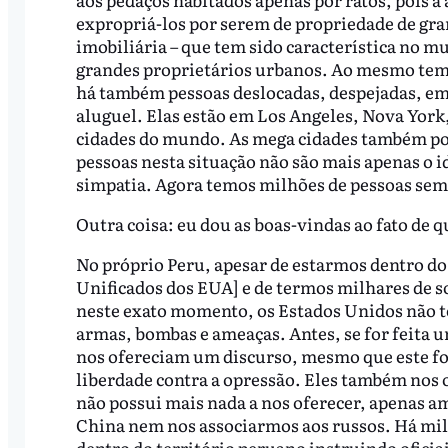
expropriá-los por serem de propriedade de g
imobiliária – que tem sido característica no 
grandes proprietários urbanos. Ao mesmo tem
há também pessoas deslocadas, despejadas, em
aluguel. Elas estão em Los Angeles, Nova York
cidades do mundo. As mega cidades também po
pessoas nesta situação não são mais apenas o i
simpatia. Agora temos milhões de pessoas se
Outra coisa: eu dou as boas-vindas ao fato de
No próprio Peru, apesar de estarmos dentro
Unificados dos EUA] e de termos milhares de 
neste exato momento, os Estados Unidos não te
armas, bombas e ameaças. Antes, se for feita 
nos ofereciam um discurso, mesmo que este fos
liberdade contra a opressão. Eles também nos
não possui mais nada a nos oferecer, apenas a
China nem nos associarmos aos russos. Há mil
dentro do território peruano instruindo oficia