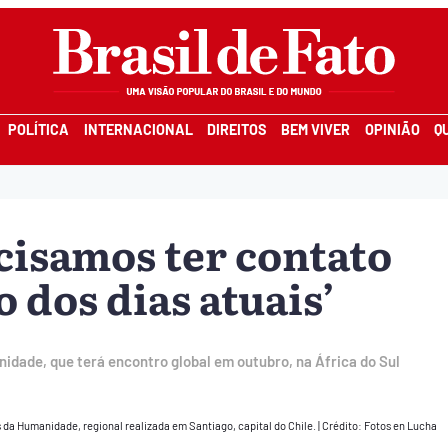
POLÍTICA
INTERNACIONAL
DIREITOS
BEM VIVER
OPINIÃO
Q
cisamos ter contato
 dos dias atuais’
idade, que terá encontro global em outubro, na África do Sul
 da Humanidade, regional realizada em Santiago, capital do Chile.
|
Crédito: Fotos en Lucha