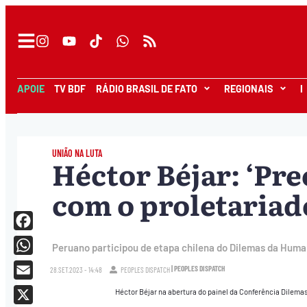
APOIE
TV BDF
RÁDIO BRASIL DE FATO
REGIONAIS
I
UNIÃO NA LUTA
Héctor Béjar: ‘Pre
com o proletariado
Facebook
Peruano participou de etapa chilena do Dilemas da Human
WhatsApp
| PEOPLES DISPATCH
28.SET.2023 - 14:48
PEOPLES DISPATCH
Email
Héctor Béjar na abertura do painel da Conferência Dilemas