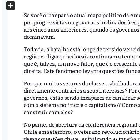
X
Share
Se você olhar para o atual mapa político da Amé
por progressistas ou governos inclinados à esq
aos cinco anos anteriores, quando os governo
dominavam.
Todavia, a batalha está longe de ter sido venc
região e oligarquias locais continuam a tentar 
que é, talvez, um novo fator, que é o crescente
direita. Este fenômeno levanta questões funda
Por que muitos setores da classe trabalhadora 
diretamente contrários a seus interesses? Por 
governos, estão sendo incapazes de canalizar 
com o sistema político e o capitalismo? Como a
construir com eles?
No painel de abertura da conferência regional
Chile em setembro, o veterano revolucionário
dessas questões chave, enfatizando as tarefas 