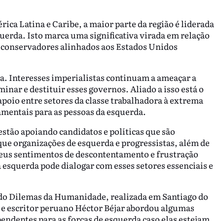
rica Latina e Caribe, a maior parte da região é liderada
uerda. Isto marca uma significativa virada em relação
s conservadores alinhados aos Estados Unidos
ida. Interesses imperialistas continuam a ameaçar a
minar e destituir esses governos. Aliado a isso está o
 apoio entre setores da classe trabalhadora à extrema
mentais para as pessoas da esquerda.
estão apoiando candidatos e políticas que são
que organizações de esquerda e progressistas, além de
seus sentimentos de descontentamento e frustração
 esquerda pode dialogar com esses setores essenciais e
 do Dilemas da Humanidade, realizada em Santiago do
 e escritor peruano Héctor Béjar abordou algumas
pendentes para as forças de esquerda caso elas estejam