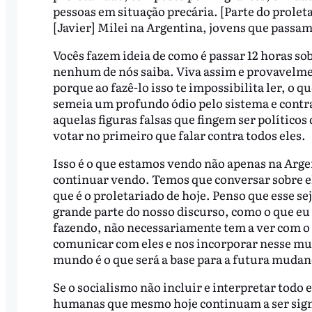
pessoas em situação precária. [Parte do prolet
[Javier] Milei na Argentina, jovens que passam
Vocês fazem ideia de como é passar 12 horas s
nenhum de nós saiba. Viva assim e provavelmen
porque ao fazê-lo isso te impossibilita ler, o 
semeia um profundo ódio pelo sistema e contr
aquelas figuras falsas que fingem ser político
votar no primeiro que falar contra todos eles.
Isso é o que estamos vendo não apenas na Arg
continuar vendo. Temos que conversar sobre el
que é o proletariado de hoje. Penso que esse se
grande parte do nosso discurso, como o que eu
fazendo, não necessariamente tem a ver com o
comunicar com eles e nos incorporar nesse mun
mundo é o que será a base para a futura mudanç
Se o socialismo não incluir e interpretar todo
humanas que mesmo hoje continuam a ser signif