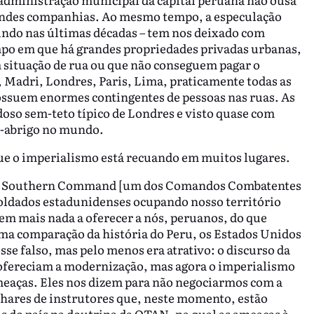
randes companhias. Ao mesmo tempo, a especulação
mundo nas últimas décadas – tem nos deixado com
po em que há grandes propriedades privadas urbanas,
 situação de rua ou que não conseguem pagar o
, Madri, Londres, Paris, Lima, praticamente todas as
ssuem enormes contingentes de pessoas nas ruas. As
doso sem-teto típico de Londres e visto quase com
m-abrigo no mundo.
 que o imperialismo está recuando em muitos lugares.
 do Southern Command [um dos Comandos Combatentes
soldados estadunidenses ocupando nosso território
m mais nada a oferecer a nós, peruanos, do que
uma comparação da história do Peru, os Estados Unidos
se falso, mas pelo menos era atrativo: o discurso da
 ofereciam a modernização, mas agora o imperialismo
meaças. Eles nos dizem para não negociarmos com a
hares de instrutores que, neste momento, estão
is do país na doutrina da OTAN, na qual as ameaças à