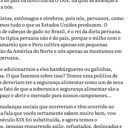
a nós.
ietas, estômagos e cérebros, pois nós, peruanos, como
emos tudo o que os Estados Unidos produzem. O
e cabeças de gado no Brasil, é o rei da dieta peruana.
ta típica peruana não é do país, porque o milho com o
o amarelo que o Peru cultiva apenas em pequenas
 são da América do Norte e nós apenas as montamos em
 peruana.
Se adicionarmos a eles hambúrgueres ou galinhas,
na. O que fazemos sobre isso? Temos uma política de
s deveriam ter a segurança alimentar como um de seus
o fato de que a soberania e segurança alimentar são a
spaço e abrir o mercado para nossos camponeses…
 mudanças sociais que ocorreram e têm ocorrido no
a fala que vocês certamente sabem muito bem, vou
 século XIX foi substituída, e agora temos o
s, pessoas requerendo asilo, refugiados, deslocados e