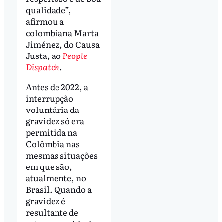
qualidade”,
afirmou a
colombiana Marta
Jiménez, do Causa
Justa, ao
People
Dispatch
.
Antes de 2022, a
interrupção
voluntária da
gravidez só era
permitida na
Colômbia nas
mesmas situações
em que são,
atualmente, no
Brasil. Quando a
gravidez é
resultante de