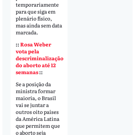
temporariamente
para que siga em
plenário físico,
mas ainda sem data
marcada.
::
Rosa Weber
vota pela
descriminalização
do aborto até 12
semanas
::
Se a posição da
ministra formar
maioria, o Brasil
vai se juntar a
outros oito países
da América Latina
que permitem que
o aborto seja