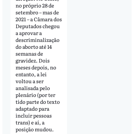
no próprio 28 de
setembro – mas de
2021 – a Câmara dos
Deputados chegou
a aprovar a
descriminalização
do aborto até 14
semanas de
gravidez. Dois
meses depois, no
entanto, a lei
voltou a ser
analisada pelo
plenário (por ter
tido parte do texto
adaptado para
incluir pessoas
trans) e aí, a
posição mudou.