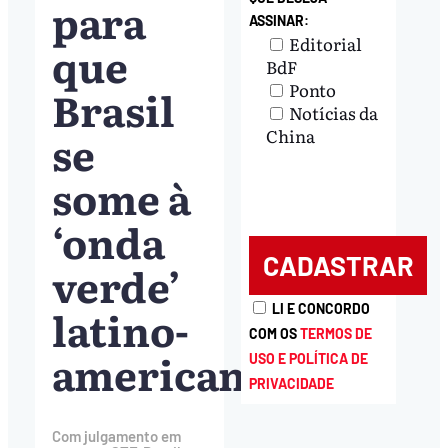
para
ASSINAR:
Editorial
que
BdF
Ponto
Brasil
Notícias da
se
China
some à
‘onda
verde’
latino-
LI E CONCORDO
COM OS
TERMOS DE
americana
USO E POLÍTICA DE
PRIVACIDADE
Com julgamento em