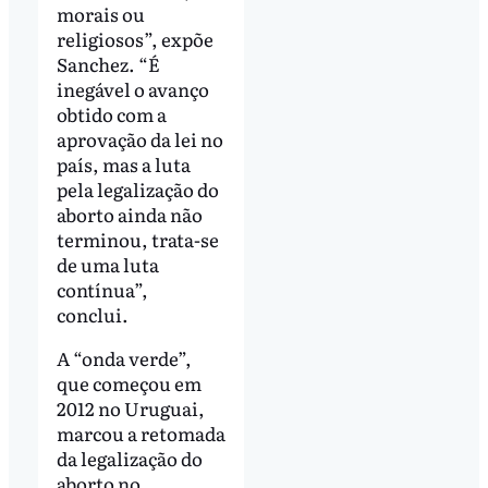
morais ou
religiosos”, expõe
Sanchez. “É
inegável o avanço
obtido com a
aprovação da lei no
país, mas a luta
pela legalização do
aborto ainda não
terminou, trata-se
de uma luta
contínua”,
conclui.
A “onda verde”,
que começou em
2012 no Uruguai,
marcou a retomada
da legalização do
aborto no