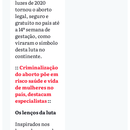
luzes de 2020
tornou o aborto
legal, seguro e
gratuito no país até
a 14ª semana de
gestação, como
viraram o símbolo
desta luta no
continente.
::
Criminalização
do aborto põe em
risco saúde e vida
de mulheres no
país, destacam
especialistas
::
Os lenços da luta
Inspirados nos