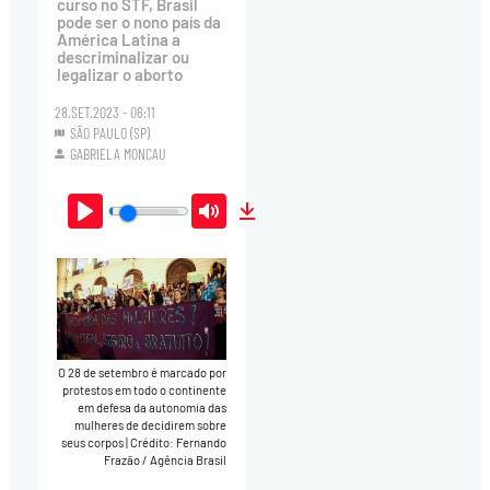
curso no STF, Brasil
pode ser o nono país da
América Latina a
descriminalizar ou
legalizar o aborto
28.SET.2023 - 06:11
SÃO PAULO (SP)
GABRIELA MONCAU
Play
Mute
Download
O 28 de setembro é marcado por
protestos em todo o continente
em defesa da autonomia das
mulheres de decidirem sobre
seus corpos
|
Crédito: Fernando
Frazão / Agência Brasil