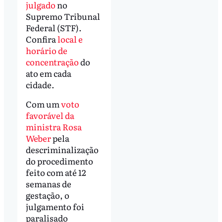
julgado
no
Supremo Tribunal
Federal (STF).
Confira
local e
horário de
concentração
do
ato em cada
cidade.
Com um
voto
favorável da
ministra Rosa
Weber
pela
descriminalização
do procedimento
feito com até 12
semanas de
gestação, o
julgamento foi
paralisado