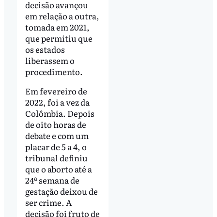
decisão avançou
em relação a outra,
tomada em 2021,
que permitiu que
os estados
liberassem o
procedimento.
Em fevereiro de
2022, foi a vez da
Colômbia. Depois
de oito horas de
debate e com um
placar de 5 a 4, o
tribunal definiu
que o aborto até a
24ª semana de
gestação deixou de
ser crime. A
decisão foi fruto de