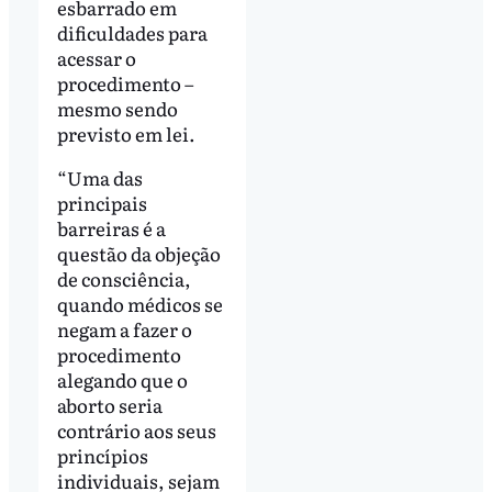
esbarrado em
dificuldades para
acessar o
procedimento –
mesmo sendo
previsto em lei.
“Uma das
principais
barreiras é a
questão da objeção
de consciência,
quando médicos se
negam a fazer o
procedimento
alegando que o
aborto seria
contrário aos seus
princípios
individuais, sejam