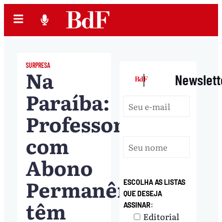
SURPRESA
Na
|
Newslett
Paraíba:
Professores
com
Abono
Permanência
ESCOLHA AS LISTAS
QUE DESEJA
têm
ASSINAR:
Editorial