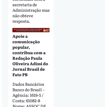
secretaria de
Administração mas
não obteve
resposta.
Apoie a
comunicação
popular,
contribua com a
Redação Paula
Oliveira Adissi do
Jornal Brasil de
Fato PB
Dados Bancários
Banco do Brasil –
Agência: 1619-5 /
Conta: 61082-8
Nome: ASSOC DE