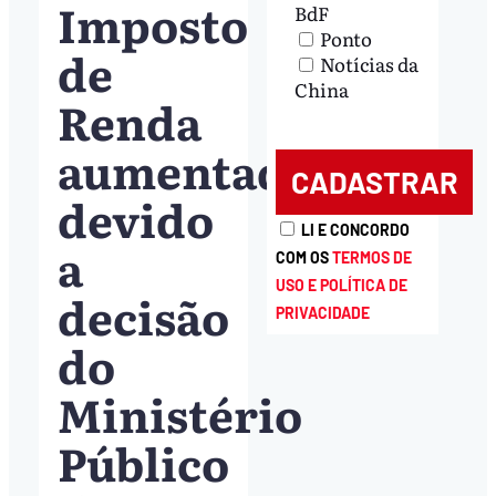
Imposto
BdF
Ponto
de
Notícias da
China
Renda
aumentado
devido
LI E CONCORDO
a
COM OS
TERMOS DE
USO E POLÍTICA DE
decisão
PRIVACIDADE
do
Ministério
Público