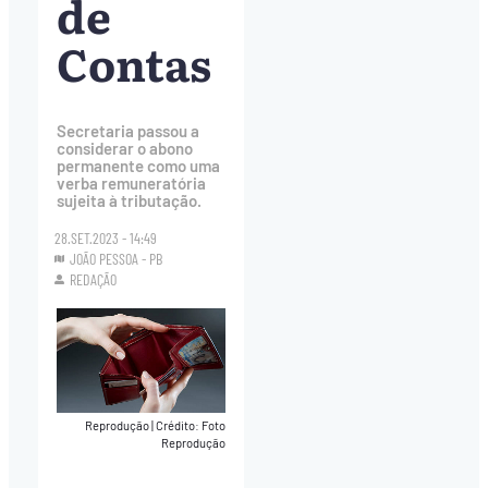
de
Contas
Secretaria passou a
considerar o abono
permanente como uma
verba remuneratória
sujeita à tributação.
28.SET.2023 - 14:49
JOÃO PESSOA - PB
REDAÇÃO
Reprodução
|
Crédito: Foto
Reprodução