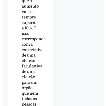
que o
aumento
vai ser
sempre
superior
a 10%. E
isso
corresponde
com a
expectativa
de uma
eleição
facultativa,
de uma
eleição
para um
órgão
que nem
todas as
pessoas