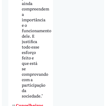
ainda
compreendem
a
importância
e o
funcionamento
dele. E
justifica
todo esse
esforço
feito e
que está
se
comprovando
com a
participação
da
sociedade."
::
Conselheiros