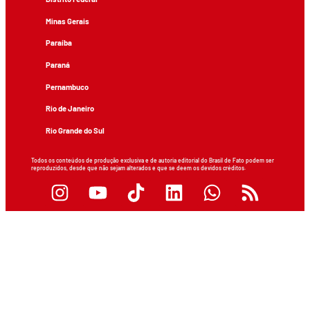
Minas Gerais
Paraíba
Paraná
Pernambuco
Rio de Janeiro
Rio Grande do Sul
Todos os conteúdos de produção exclusiva e de autoria editorial do Brasil de Fato podem ser
reproduzidos, desde que não sejam alterados e que se deem os devidos créditos.