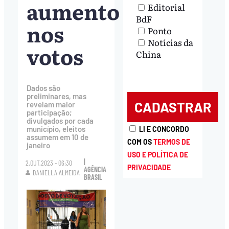
aumento
Editorial
BdF
nos
Ponto
Notícias da
votos
China
Dados são
preliminares, mas
revelam maior
participação;
divulgados por cada
município, eleitos
LI E CONCORDO
assumem em 10 de
COM OS
TERMOS DE
janeiro
USO E POLÍTICA DE
|
2.OUT.2023 - 06:30
PRIVACIDADE
AGÊNCIA
DANIELLA ALMEIDA
BRASIL