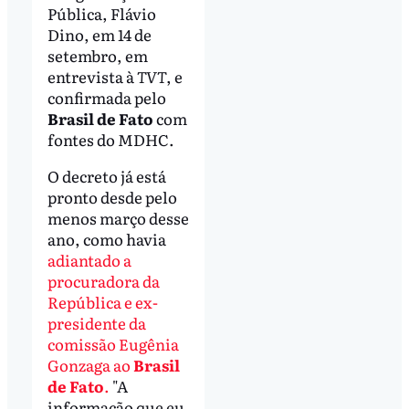
Pública, Flávio
Dino, em 14 de
setembro, em
entrevista à
TVT
, e
confirmada pelo
Brasil de Fato
com
fontes do MDHC.
O decreto já está
pronto desde pelo
menos março desse
ano, como havia
adiantado a
procuradora da
República e ex-
presidente da
comissão Eugênia
Gonzaga ao
Brasil
de Fato
.
"A
informação que eu