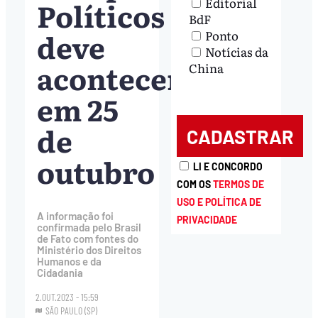
Políticos
Editorial
BdF
deve
Ponto
Notícias da
acontecer
China
em 25
de
outubro
LI E CONCORDO
COM OS
TERMOS DE
USO E POLÍTICA DE
A informação foi
PRIVACIDADE
confirmada pelo Brasil
de Fato com fontes do
Ministério dos Direitos
Humanos e da
Cidadania
2.OUT.2023 - 15:59
SÃO PAULO (SP)