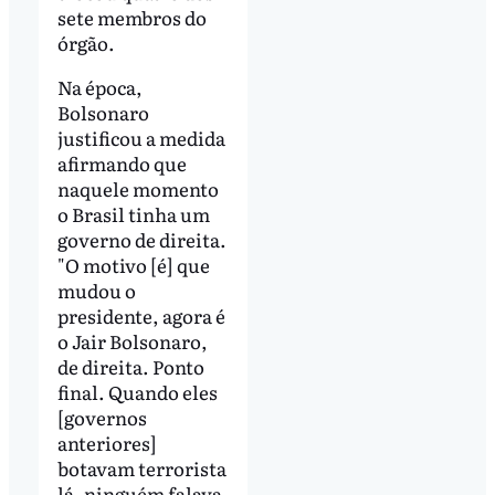
sete membros do
órgão.
Na época,
Bolsonaro
justificou a medida
afirmando que
naquele momento
o Brasil tinha um
governo de direita.
"O motivo [é] que
mudou o
presidente, agora é
o Jair Bolsonaro,
de direita. Ponto
final. Quando eles
[governos
anteriores]
botavam terrorista
lá, ninguém falava