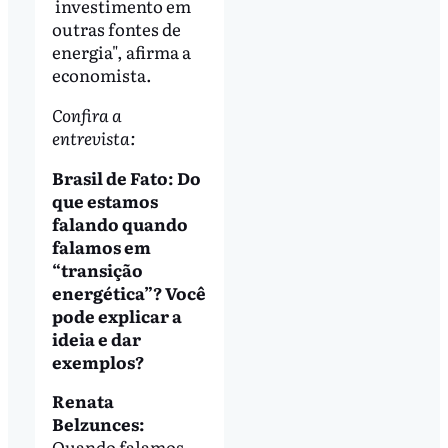
investimento em
outras fontes de
energia", afirma a
economista.
Confira a
entrevista:
Brasil de Fato: Do
que estamos
falando quando
falamos em
“transição
energética”? Você
pode explicar a
ideia e dar
exemplos?
Renata
Belzunces:
Quando falamos