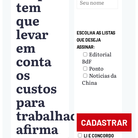
tem
que
levar
ESCOLHA AS LISTAS
QUE DESEJA
em
ASSINAR:
Editorial
conta
BdF
Ponto
os
Notícias da
custos
China
para
trabalhadores,
afirma
LI E CONCORDO