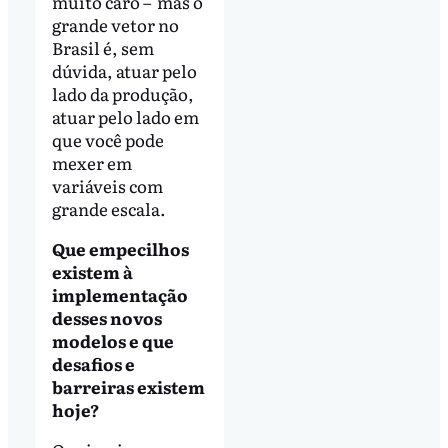
muito caro – mas o
grande vetor no
Brasil é, sem
dúvida, atuar pelo
lado da produção,
atuar pelo lado em
que você pode
mexer em
variáveis com
grande escala.
Que empecilhos
existem à
implementação
desses novos
modelos e que
desafios e
barreiras existem
hoje?