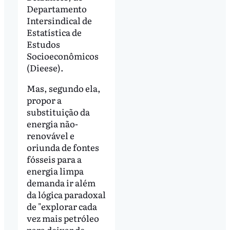
Departamento
Intersindical de
Estatística de
Estudos
Socioeconômicos
(Dieese).
Mas, segundo ela,
propor a
substituição da
energia não-
renovável e
oriunda de fontes
fósseis para a
energia limpa
demanda ir além
da lógica paradoxal
de "explorar cada
vez mais petróleo
para deixar de