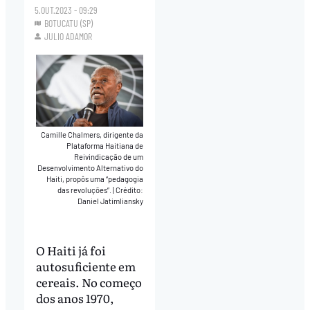
5.OUT.2023 - 09:29
BOTUCATU (SP)
JULIO ADAMOR
Camille Chalmers, dirigente da
Plataforma Haitiana de
Reivindicação de um
Desenvolvimento Alternativo do
Haiti, propôs uma “pedagogia
das revoluções”.
|
Crédito:
Daniel Jatimliansky
O Haiti já foi
autosuficiente em
cereais. No começo
dos anos 1970,