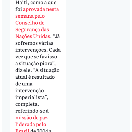
Haiti, como a que
foi
aprovada nesta
semana pelo
Conselho de
Segurança das
Nações Unidas
. “Já
sofremos várias
intervenções. Cada
vez que se faz isso,
a situação piora”,
diz ele. “A situação
atual é resultado
de uma
intervenção
imperialista”,
completa,
referindo-se à
missão de paz
liderada pelo
Brasil
de 2004 a