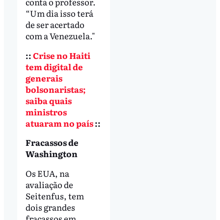
conta o professor.
“Um dia isso terá
de ser acertado
com a Venezuela."
::
Crise no Haiti
tem digital de
generais
bolsonaristas;
saiba quais
ministros
atuaram no país
::
Fracassos de
Washington
Os EUA, na
avaliação de
Seitenfus, tem
dois grandes
fracassos em