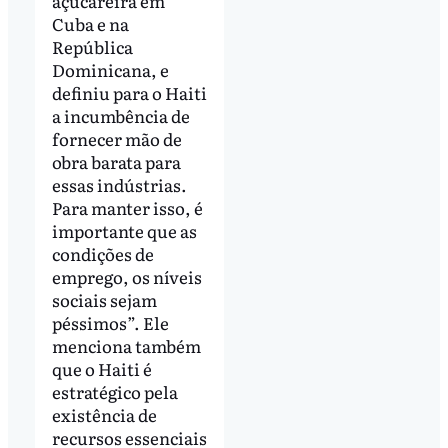
açucareira em
Cuba e na
República
Dominicana, e
definiu para o Haiti
a incumbência de
fornecer mão de
obra barata para
essas indústrias.
Para manter isso, é
importante que as
condições de
emprego, os níveis
sociais sejam
péssimos”. Ele
menciona também
que o Haiti é
estratégico pela
existência de
recursos essenciais