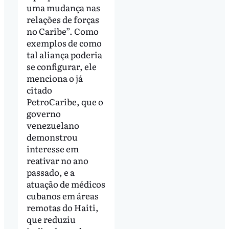
uma mudança nas
relações de forças
no Caribe”. Como
exemplos de como
tal aliança poderia
se configurar, ele
menciona o já
citado
PetroCaribe, que o
governo
venezuelano
demonstrou
interesse em
reativar no ano
passado, e a
atuação de médicos
cubanos em áreas
remotas do Haiti,
que reduziu