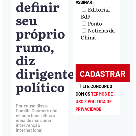
definir
ASSINAR:
Editorial
seu
BdF
Ponto
próprio
Notícias da
China
rumo,
diz
dirigente
político
LI E CONCORDO
COM OS
TERMOS DE
USO E POLÍTICA DE
Por causa disso,
PRIVACIDADE
Camille Chamers não
vê com bons olhos a
ideia de mais uma
intervenção
internacional