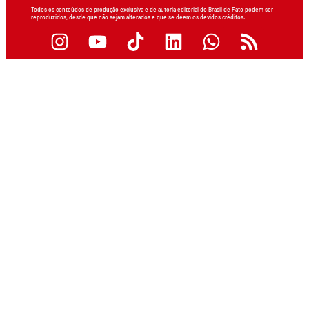
Todos os conteúdos de produção exclusiva e de autoria editorial do Brasil de Fato podem ser
reproduzidos, desde que não sejam alterados e que se deem os devidos créditos.