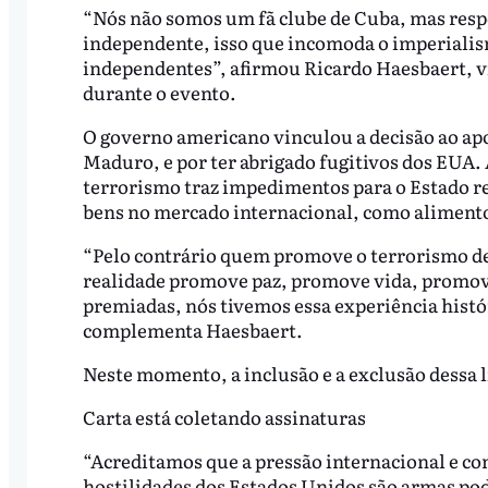
“Nós não somos um fã clube de Cuba, mas respe
independente, isso que incomoda o imperialism
independentes”, afirmou Ricardo Haesbaert, vi
durante o evento.
O governo americano vinculou a decisão ao ap
Maduro, e por ter abrigado fugitivos dos EUA. A
terrorismo traz impedimentos para o Estado rea
bens no mercado internacional, como aliment
“Pelo contrário quem promove o terrorismo de
realidade promove paz, promove vida, promov
premiadas, nós tivemos essa experiência histór
complementa Haesbaert.
Neste momento, a inclusão e a exclusão dessa 
Carta está coletando assinaturas
“Acreditamos que a pressão internacional e co
hostilidades dos Estados Unidos são armas pode