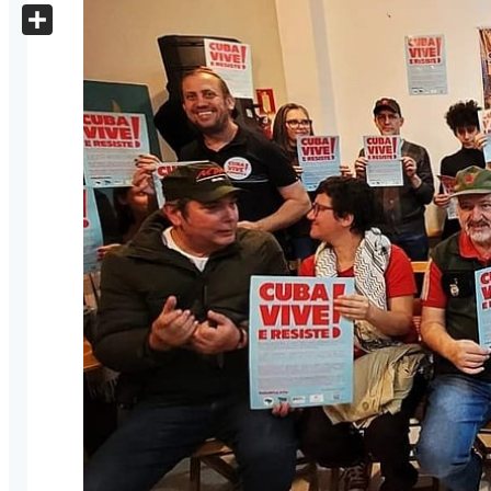
X
Share