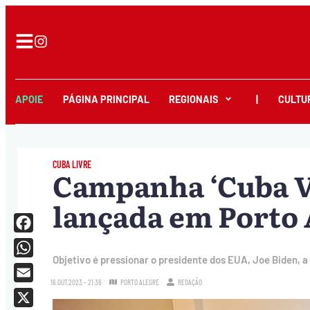
APOIE
PÁGINA PRINCIPAL
REGIONAIS
|
CULTU
CUBA LIVRE
Campanha ‘Cuba Vi
lançada em Porto 
Facebook
Objetivo é pressionar o presidente dos EUA, Joe Biden, 
WhatsApp
16.OUT.2023 - 21:36
PORTO ALEGRE
REDAÇÃO
Email