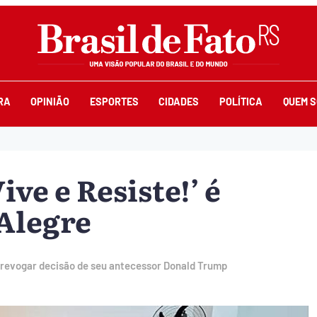
RA
OPINIÃO
ESPORTES
CIDADES
POLÍTICA
QUEM 
ve e Resiste!’ é
Alegre
a revogar decisão de seu antecessor Donald Trump