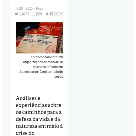
16.OUT.2023 - 14:29
SÃO PAULO (SP)
REDAÇÃO
Aproximadamente 120
organizações de mais de 70
países se reúnem em
Joanesburgo
|
Crédito: Luis de
Jesús
Análises e
experiências sobre
os caminhos para a
defesa da vida e da
natureza em meio à
crise do