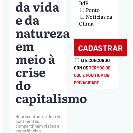
da vida
BdF
Ponto
e da
Notícias da
China
natureza
em
meio à
LI E CONCORDO
crise
COM OS
TERMOS DE
USO E POLÍTICA DE
do
PRIVACIDADE
capitalismo
Representantes de três
continentes
compartilham visões e
experiências