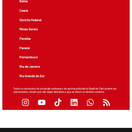
Bahia
Ceará
Distrito Federal
Minas Gerais
Paraíba
Paraná
Pernambuco
Rio de Janeiro
Rio Grande do Sul
Todos os conteúdos de produção exclusiva e de autoria editorial do Brasil de Fato podem ser
reproduzidos, desde que não sejam alterados e que se deem os devidos créditos.