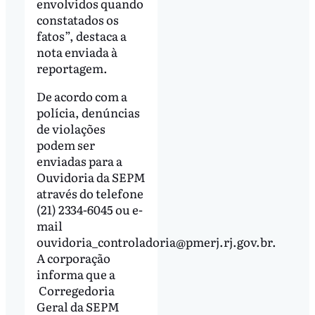
envolvidos quando
constatados os
fatos”, destaca a
nota enviada à
reportagem.
De acordo com a
polícia, denúncias
de violações
podem ser
enviadas para a
Ouvidoria da SEPM
através do telefone
(21) 2334-6045 ou e-
mail
ouvidoria_controladoria@pmerj.rj.gov.br
.
A corporação
informa que a
Corregedoria
Geral da SEPM