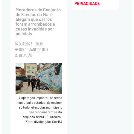
PRIVACIDADE
Moradores do Conjunto
de Favelas da Maré
alegam que carros
foram arrombados e
casas invadidas por
policiais
16.OUT.2023 - 20:19
RIO DE JANEIRO (RJ)
REDAÇÃO
A operação impactou as redes
municipal e estadual de ensino;
ao todo, 41 escolas municipais
não funcionaram nesta
segunda-feira (16)
|
Crédito:
Foto: divulgação/ Gov RJ