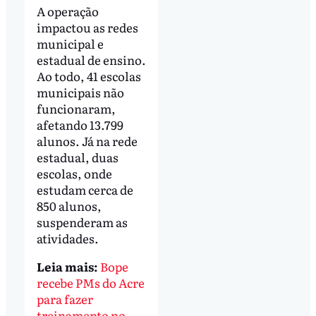
A operação
impactou as redes
municipal e
estadual de ensino.
Ao todo, 41 escolas
municipais não
funcionaram,
afetando 13.799
alunos. Já na rede
estadual, duas
escolas, onde
estudam cerca de
850 alunos,
suspenderam as
atividades.
Leia mais:
Bope
recebe PMs do Acre
para fazer
treinamento no