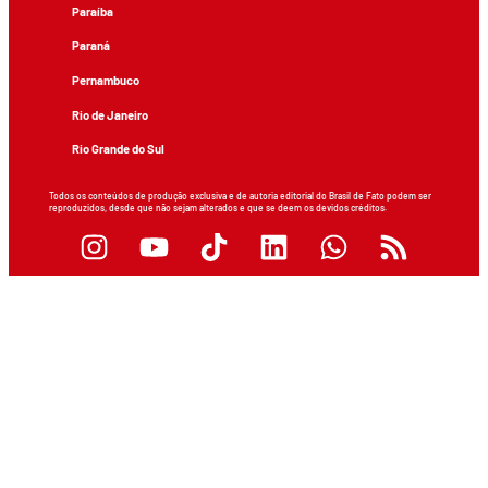
Paraíba
Paraná
Pernambuco
Rio de Janeiro
Rio Grande do Sul
Todos os conteúdos de produção exclusiva e de autoria editorial do Brasil de Fato podem ser
reproduzidos, desde que não sejam alterados e que se deem os devidos créditos.