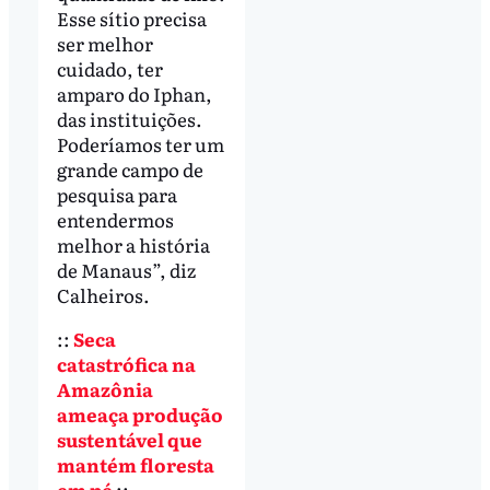
Esse sítio precisa
ser melhor
cuidado, ter
amparo do Iphan,
das instituições.
Poderíamos ter um
grande campo de
pesquisa para
entendermos
melhor a história
de Manaus”, diz
Calheiros.
::
Seca
catastrófica na
Amazônia
ameaça produção
sustentável que
mantém floresta
em pé
::