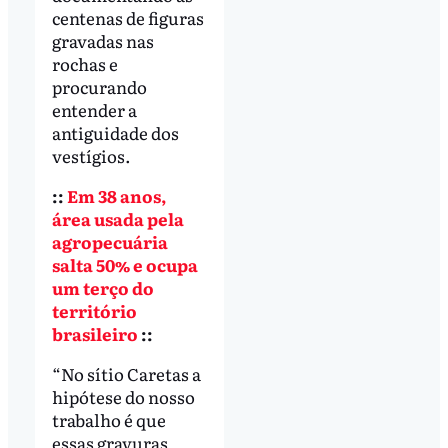
centenas de figuras
gravadas nas
rochas e
procurando
entender a
antiguidade dos
vestígios.
::
Em 38 anos,
área usada pela
agropecuária
salta 50% e ocupa
um terço do
território
brasileiro
::
“No sítio Caretas a
hipótese do nosso
trabalho é que
essas gravuras