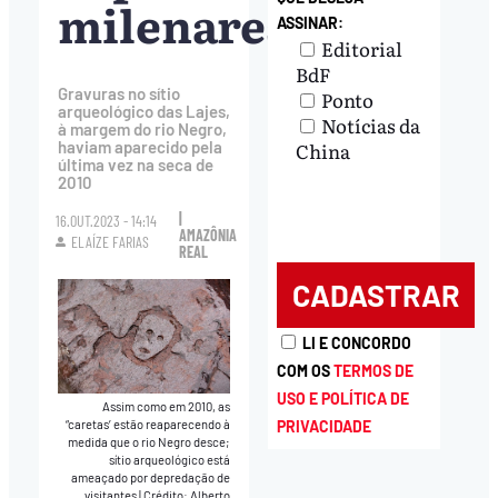
milenares
ASSINAR:
Editorial
BdF
Gravuras no sítio
Ponto
arqueológico das Lajes,
Notícias da
à margem do rio Negro,
China
haviam aparecido pela
última vez na seca de
2010
|
16.OUT.2023 - 14:14
AMAZÔNIA
ELAÍZE FARIAS
REAL
LI E CONCORDO
COM OS
TERMOS DE
USO E POLÍTICA DE
Assim como em 2010, as
PRIVACIDADE
“caretas’ estão reaparecendo à
medida que o rio Negro desce;
sítio arqueológico está
ameaçado por depredação de
visitantes
|
Crédito: Alberto