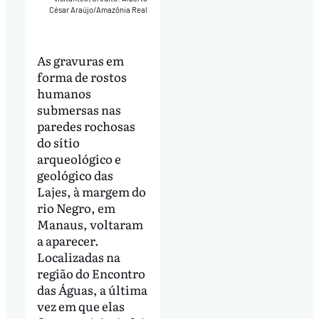
César Araújo/Amazônia Real
As gravuras em
forma de rostos
humanos
submersas nas
paredes rochosas
do sítio
arqueológico e
geológico das
Lajes, à margem do
rio Negro, em
Manaus, voltaram
a aparecer.
Localizadas na
região do Encontro
das Águas, a última
vez em que elas