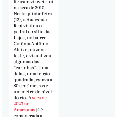
ficaram visíveis foi
na seca de 2010.
Nesta quinta-feira
(12), a
Amazônia
Real
visitou o
pedral do sítio das
Lajes, no bairro
Colônia Antônio
Aleixo, na zona
leste, e visualizou
algumas das
“carinhas”. Uma
delas, uma feição
quadrada, estava a
80 centímetros e
um metro do nível
do rio. A
seca de
2023 no
Amazonas
já é
considerada a