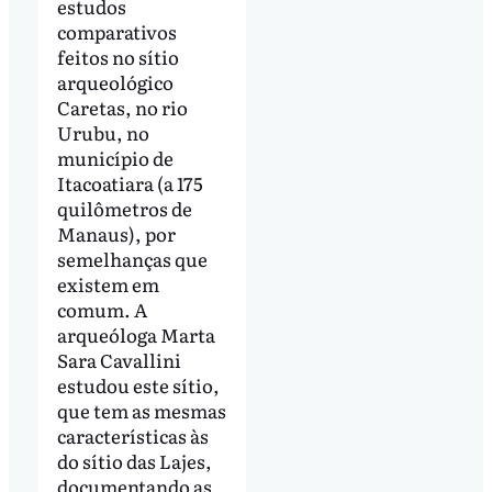
estudos
comparativos
feitos no sítio
arqueológico
Caretas, no rio
Urubu, no
município de
Itacoatiara (a 175
quilômetros de
Manaus), por
semelhanças que
existem em
comum. A
arqueóloga Marta
Sara Cavallini
estudou este sítio,
que tem as mesmas
características às
do sítio das Lajes,
documentando as