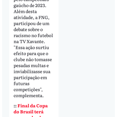
gaúcho de 2023.
Além desta
atividade, a FNG,
participou de um
debate sobre o
racismo no futebol
na TV Xavante.
"Essa ação surtiu
efeito para que o
clube não tomasse
pesadas multas e
inviabilizasse sua
participação em
futuras
competições",
complementa.
::
Final da Copa
do Brasil terá