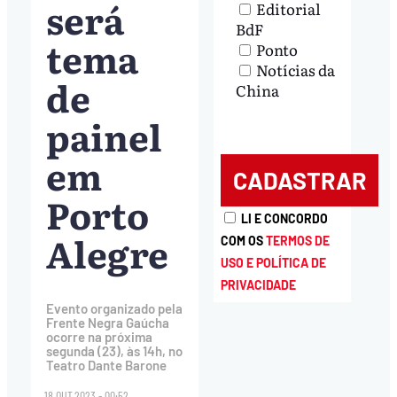
será
Editorial
BdF
tema
Ponto
Notícias da
de
China
painel
em
Porto
LI E CONCORDO
Alegre
COM OS
TERMOS DE
USO E POLÍTICA DE
PRIVACIDADE
Evento organizado pela
Frente Negra Gaúcha
ocorre na próxima
segunda (23), às 14h, no
Teatro Dante Barone
18.OUT.2023 - 00:52