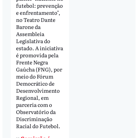
futebol: prevenção
e enfrentamento",
no Teatro Dante
Barone da
Assembleia
Legislativa do
estado. A iniciativa
é promovida pela
Frente Negra
Gaúcha (FNG), por
meio do Fórum
Democrático de
Desenvolvimento
Regional, em
parceria com o
Observatório da
Discriminação
Racial do Futebol.