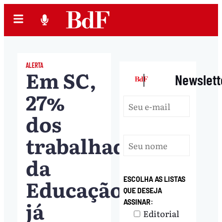
ALERTA
Em SC,
|
Newslett
27%
dos
trabalhadores
da
Educação
ESCOLHA AS LISTAS
QUE DESEJA
já
ASSINAR:
Editorial