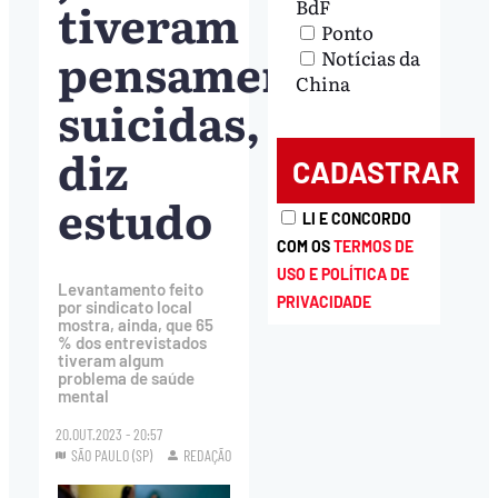
tiveram
BdF
Ponto
pensamentos
Notícias da
China
suicidas,
diz
estudo
LI E CONCORDO
COM OS
TERMOS DE
USO E POLÍTICA DE
Levantamento feito
PRIVACIDADE
por sindicato local
mostra, ainda, que 65
% dos entrevistados
tiveram algum
problema de saúde
mental
20.OUT.2023 - 20:57
SÃO PAULO (SP)
REDAÇÃO