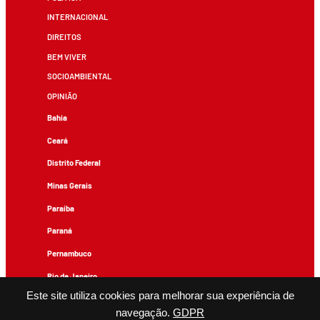
INTERNACIONAL
DIREITOS
BEM VIVER
SOCIOAMBIENTAL
OPINIÃO
Bahia
Ceará
Distrito Federal
Minas Gerais
Paraíba
Paraná
Pernambuco
Rio de Janeiro
Este site utiliza cookies para melhorar sua experiência de
Rio Grande do Sul
navegação.
GDPR