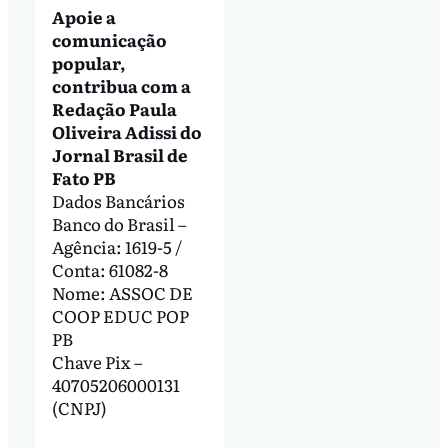
Apoie a
comunicação
popular,
contribua com a
Redação Paula
Oliveira Adissi do
Jornal Brasil de
Fato PB
Dados Bancários
Banco do Brasil –
Agência: 1619-5 /
Conta: 61082-8
Nome: ASSOC DE
COOP EDUC POP
PB
Chave Pix –
40705206000131
(CNPJ)