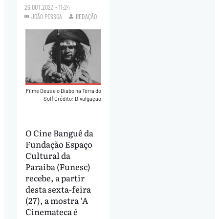
26.OUT.2023 - 11:24
JOÃO PESSOA
REDAÇÃO
Filme Deus e o Diabo na Terra do
Sol
|
Crédito: Divulgação
O Cine Banguê da
Fundação Espaço
Cultural da
Paraíba (Funesc)
recebe, a partir
desta sexta-feira
(27), a mostra ‘A
Cinemateca é