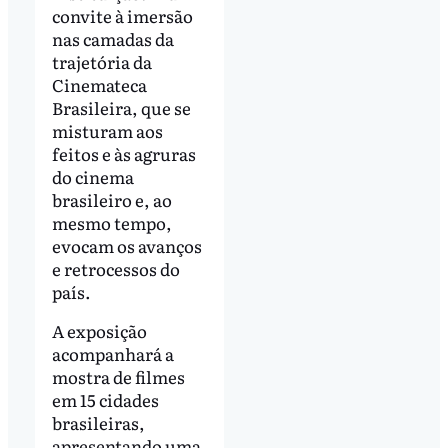
convite à imersão
nas camadas da
trajetória da
Cinemateca
Brasileira, que se
misturam aos
feitos e às agruras
do cinema
brasileiro e, ao
mesmo tempo,
evocam os avanços
e retrocessos do
país.
A exposição
acompanhará a
mostra de filmes
em 15 cidades
brasileiras,
apresentando uma