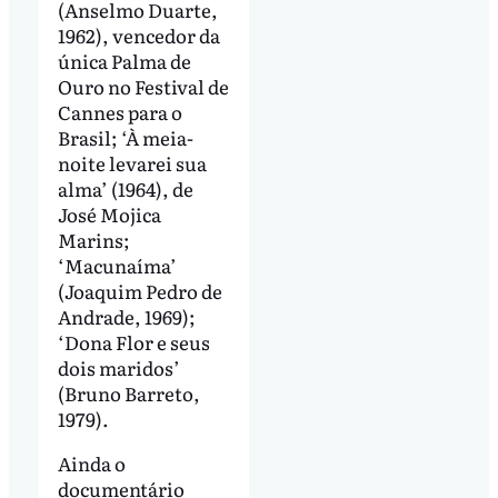
(Anselmo Duarte,
1962), vencedor da
única Palma de
Ouro no Festival de
Cannes para o
Brasil; ‘À meia-
noite levarei sua
alma’ (1964), de
José Mojica
Marins;
‘Macunaíma’
(Joaquim Pedro de
Andrade, 1969);
‘Dona Flor e seus
dois maridos’
(Bruno Barreto,
1979).
Ainda o
documentário