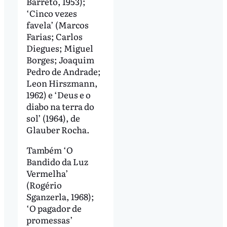
Barreto, 1953);
‘Cinco vezes
favela’ (Marcos
Farias; Carlos
Diegues; Miguel
Borges; Joaquim
Pedro de Andrade;
Leon Hirszmann,
1962) e ‘Deus e o
diabo na terra do
sol’ (1964), de
Glauber Rocha.
Também ‘O
Bandido da Luz
Vermelha’
(Rogério
Sganzerla, 1968);
‘O pagador de
promessas’