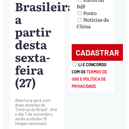
Brasileira’,
BdF
Ponto
a
Notícias da
China
partir
desta
sexta-
feira
LI E CONCORDO
COM OS
TERMOS DE
(27)
USO E POLÍTICA DE
PRIVACIDADE
Abertura será com
duas sessões de
‘Central do Brasil’. Até
o dia 7 de novembro,
serão exibidos 15
longas nacionais.