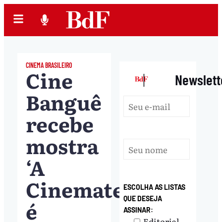
CINEMA BRASILEIRO
Cine
|
Newslett
Banguê
recebe
mostra
‘A
Cinemateca
ESCOLHA AS LISTAS
QUE DESEJA
é
ASSINAR:
Editorial