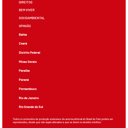
DIREITOS
BEM VIVER
SOCIOAMBIENTAL
OPINIÃO
Bahia
Ceará
Distrito Federal
Minas Gerais
Paraíba
Paraná
Pernambuco
Rio de Janeiro
Rio Grande do Sul
Todos os conteúdos de produção exclusiva e de autoria editorial do Brasil de Fato podem ser
reproduzidos, desde que não sejam alterados e que se deem os devidos créditos.