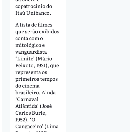
copatrocínio do
Itaú Unibanco.
A lista de filmes
que serão exibidos
conta com o
mitológico e
vanguardista
‘Limite’ (Mário
Peixoto, 1931), que
representa os
primeiros tempos
do cinema
brasileiro. Ainda
‘Carnaval
Atlântida’ (José
Carlos Burle,
1952), ‘O
Cangaceiro’ (Lima