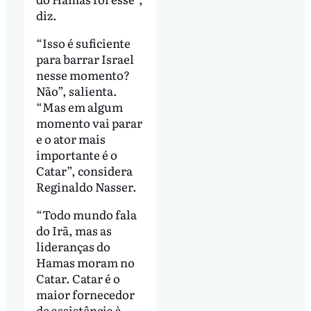
diz.
“Isso é suficiente
para barrar Israel
nesse momento?
Não”, salienta.
“Mas em algum
momento vai parar
e o ator mais
importante é o
Catar”, considera
Reginaldo Nasser.
“Todo mundo fala
do Irã, mas as
lideranças do
Hamas moram no
Catar. Catar é o
maior fornecedor
de assistência à