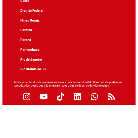
Ceará
Distrito Federal
Minas Gerais
Paraíba
Paraná
Pernambuco
Rio de Janeiro
Rio Grande do Sul
Todos os conteúdos de produção exclusiva e de autoria editorial do Brasil de Fato podem ser
reproduzidos, desde que não sejam alterados e que se deem os devidos créditos.