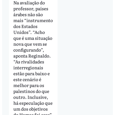
Na avaliação do
professor, países
árabes não são
mais “instrumento
dos Estados
Unidos”. “Acho
que é uma situação
nova que vem se
configurando”,
aponta Reginaldo.
“As rivalidades
interregionais
estão para baixo e
este cenário é
melhor para os
palestinos do que
outro. Inclusive,
há especulação que
um dos objetivos
do Hamas foi esse”,