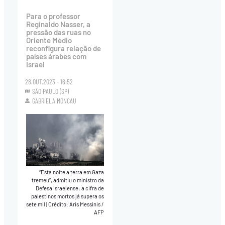
Para o professor
Reginaldo Nasser, a
pressão das ruas no
Oriente Médio
reconfigura relação de
países árabes com
Israel
28.OUT.2023 - 16:52
SÃO PAULO (SP)
GABRIELA MONCAU
“Esta noite a terra em Gaza
tremeu”, admitiu o ministro da
Defesa israelense; a cifra de
palestinos mortos já supera os
sete mil
|
Crédito: Aris Messinis /
AFP