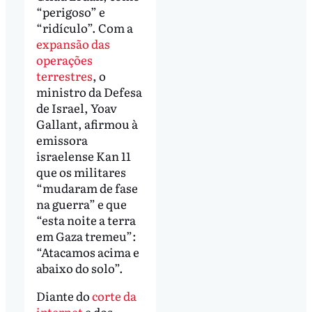
“perigoso” e
“ridículo”. Com a
expansão das
operações
terrestres
, o
ministro da Defesa
de Israel, Yoav
Gallant, afirmou à
emissora
israelense Kan 11
que os militares
“mudaram de fase
na guerra” e que
“esta noite a terra
em Gaza tremeu”:
“Atacamos acima e
abaixo do solo”.
Diante do
corte da
internet
e dos