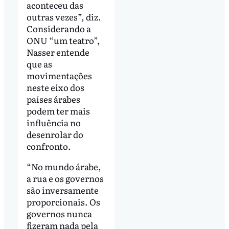
aconteceu das
outras vezes”, diz.
Considerando a
ONU “um teatro”,
Nasser entende
que as
movimentações
neste eixo dos
países árabes
podem ter mais
influência no
desenrolar do
confronto.
“No mundo árabe,
a rua e os governos
são inversamente
proporcionais. Os
governos nunca
fizeram nada pela