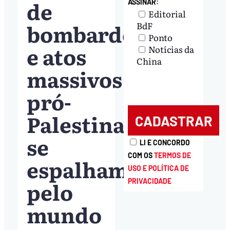
de
ASSINAR:
Editorial
bombardeios
BdF
Ponto
e atos
Notícias da
China
massivos
pró-
Palestina
se
LI E CONCORDO
COM OS
TERMOS DE
espalham
USO E POLÍTICA DE
pelo
PRIVACIDADE
mundo