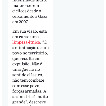
maior – serem
cíclicos desde o
cercamento à Gaza
em 2007.
Em sua visão, está
em curso uma
limpeza étnica
. “É
a eliminação de um
povo no território,
que resulta em
expulsão. Não é
uma guerra no
sentido clássico,
não tem combate
com esse povo,
forças armadas. A
assimetria é muito
grande”, descreve