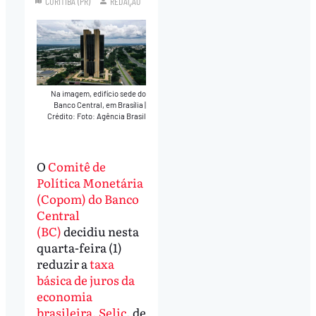
CURITIBA (PR)
REDAÇÃO
Na imagem, edifício sede do
Banco Central, em Brasília
|
Crédito: Foto: Agência Brasil
O
Comitê de
Política Monetária
(Copom) do Banco
Central
(BC)
decidiu nesta
quarta-feira (1)
reduzir a
taxa
básica de juros da
economia
brasileira, Selic
, de