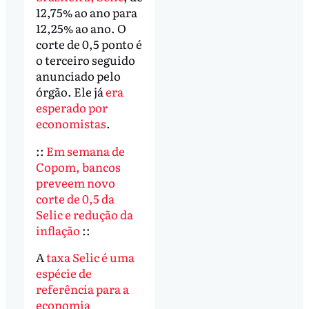
12,75% ao ano para
12,25% ao ano. O
corte de 0,5 ponto é
o terceiro seguido
anunciado pelo
órgão. Ele já
era
esperado por
economistas
.
::
Em semana de
Copom, bancos
preveem novo
corte de 0,5 da
Selic e redução da
inflação
::
A
taxa Selic é uma
espécie de
referência para a
economia