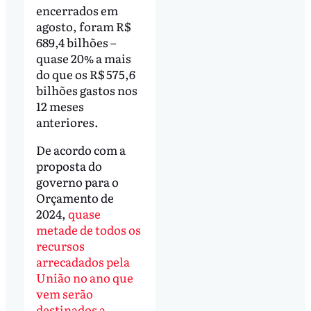
encerrados em
agosto, foram R$
689,4 bilhões –
quase 20% a mais
do que os R$ 575,6
bilhões gastos nos
12 meses
anteriores.
De acordo com a
proposta do
governo para o
Orçamento de
2024,
quase
metade de todos os
recursos
arrecadados pela
União no ano que
vem serão
destinados a