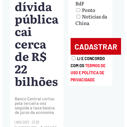
dívida
BdF
Ponto
pública
Notícias da
China
cai
cerca
de R$
LI E CONCORDO
22
COM OS
TERMOS DE
USO E POLÍTICA DE
bilhões
PRIVACIDADE
Banco Central cortou
pela terceira vez
seguida a taxa básica
de juros da economia
1.NOV.2023 - 21:39