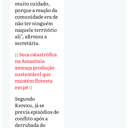
muito cuidado,
porque a reação da
comunidade era de
não ter ninguém
naquele território
ali", afirmou a
secretária.
::
Seca catastrófica
na Amazônia
ameaça produção
sustentável que
mantém floresta
em pé
::
Segundo
Kerexu, já se
previa episódios de
conflito após a
derrubada do