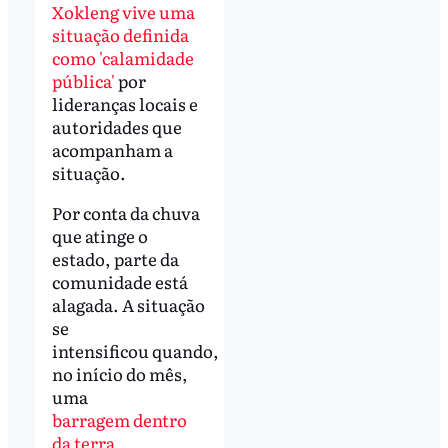
Xokleng vive uma
situação definida
como 'calamidade
pública'
por
lideranças locais e
autoridades que
acompanham a
situação.
Por conta da chuva
que atinge o
estado, parte da
comunidade está
alagada. A situação
se
intensificou quando,
no início do mês,
uma
barragem dentro
da terra