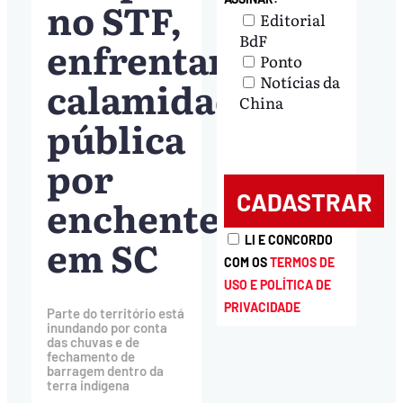
no STF,
Editorial
BdF
enfrentam
Ponto
Notícias da
calamidade
China
pública
por
enchente
em SC
LI E CONCORDO
COM OS
TERMOS DE
USO E POLÍTICA DE
PRIVACIDADE
Parte do território está
inundando por conta
das chuvas e de
fechamento de
barragem dentro da
terra indígena