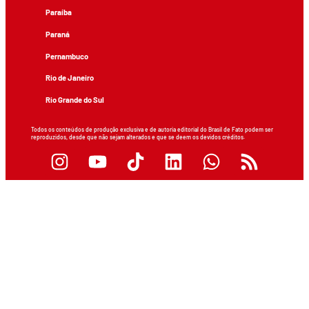
Paraíba
Paraná
Pernambuco
Rio de Janeiro
Rio Grande do Sul
Todos os conteúdos de produção exclusiva e de autoria editorial do Brasil de Fato podem ser
reproduzidos, desde que não sejam alterados e que se deem os devidos créditos.