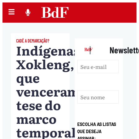
CADÊ A DEMARCAÇÃO?
Indígenas
|
Newslett
Xokleng,
que
venceram
tese do
marco
ESCOLHA AS LISTAS
temporal
QUE DESEJA
ASSINAR: