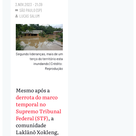
3.NOV.2023 - 21:39
SÃO PAULO (SP)
LUCAS SALUM
Segundo lideranças, mais de um
terço do território esta
inundando
|
Crédito:
Reprodução
Mesmo após a
derrota do marco
temporal no
Supremo Tribunal
Federal (STF)
, a
comunidade
Laklãnõ Xokleng,