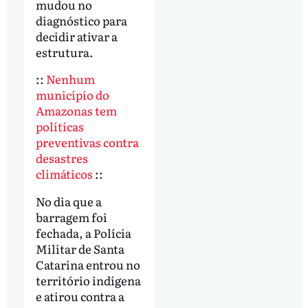
mudou no
diagnóstico para
decidir ativar a
estrutura.
::
Nenhum
município do
Amazonas tem
políticas
preventivas contra
desastres
climáticos
::
No dia que a
barragem foi
fechada, a Polícia
Militar de Santa
Catarina entrou no
território indígena
e atirou contra a