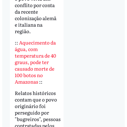
conflito por conta
da recente
colonização alemã
e italiana na
região.
::
Aquecimento da
água, com
temperatura de 40
graus, pode ter
causado morte de
100 botos no
Amazonas
::
Relatos históricos
contam que o povo
originário foi
perseguido por
"bugreiros", pessoas
contratadas pelos