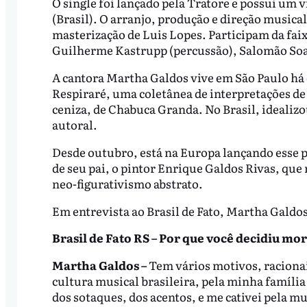
O single foi lançado pela Tratore e possui um 
(Brasil). O arranjo, produção e direção musica
masterização de Luis Lopes. Participam da faix
Guilherme Kastrupp (percussão), Salomão Soare
A cantora Martha Galdos vive em São Paulo há
Respiraré, uma coletânea de interpretações de
ceniza, de Chabuca Granda. No Brasil, idealizou
autoral.
Desde outubro, está na Europa lançando esse pr
de seu pai, o pintor Enrique Galdos Rivas, que
neo-figurativismo abstrato.
Em entrevista ao Brasil de Fato, Martha Galdos
Brasil de Fato RS – Por que você decidiu mor
Martha Galdos –
Tem vários motivos, racionais
cultura musical brasileira, pela minha família
dos sotaques, dos acentos, e me cativei pela m