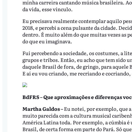
minha carreira cantando música brasileira. Aos
da vida, esse vínculo.
Eu precisava realmente contemplar aquilo pess
2018, e percebi a cena pulsante da cidade. Decid
dentro. É muito além do que muitas vezes as p
do que eu imaginava.
Fui percebendo a sociedade, os costumes, a li
grupos e tribos. Então, eu acho que tem sido 
daquele Brasil de fora, de gringo, para aquele
E aí eu vou criando, me recriando e cocriando,
BdFRS – Que aproximações e diferenças você
Martha Galdos –
Eu notei, por exemplo, que a 
muito parecida com a cultura musical caribenh
América Latina toda. Por exemplo, a cúmbia 
Brasil, de certa forma em parte do Pará. Só qu