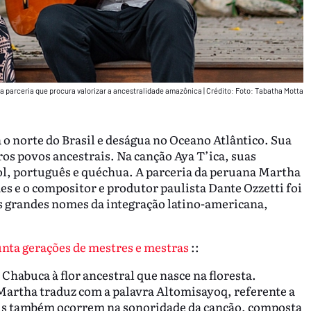
a parceria que procura valorizar a ancestralidade amazônica
|
Crédito: Foto: Tabatha Motta
 o norte do Brasil e deságua no Oceano Atlântico. Sua
ros povos ancestrais. Na canção Aya T’ica, suas
l, português e quéchua. A parceria da peruana Martha
s e o compositor e produtor paulista Dante Ozzetti foi
 grandes nomes da integração latino-americana,
unta gerações de mestres e mestras
::
habuca à flor ancestral que nasce na floresta.
artha traduz com a palavra Altomisayoq, referente a
is também ocorrem na sonoridade da canção, composta