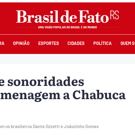
RA
OPINIÃO
ESPORTES
CIDADES
POLÍTICA
QUEM 
e sonoridades
omenagem a Chabuca
com os brasileiros Dante Ozzetti e Joãozinho Gomes