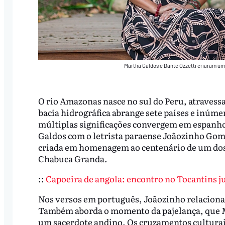
Martha Galdos e Dante Ozzetti criaram um
O rio Amazonas nasce no sul do Peru, atravessa
bacia hidrográfica abrange sete países e inúme
múltiplas significações convergem em espanho
Galdos com o letrista paraense Joãozinho Gome
criada em homenagem ao centenário de um dos
Chabuca Granda.
::
Capoeira de angola: encontro no Tocantins j
Nos versos em português, Joãozinho relaciona C
Também aborda o momento da pajelança, que M
um sacerdote andino. Os cruzamentos cultura