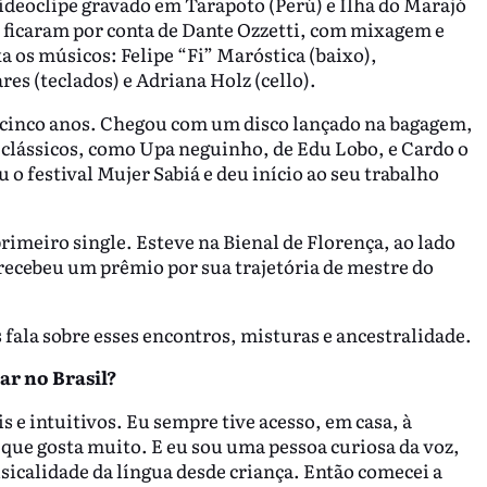
videoclipe gravado em Tarapoto (Perú) e Ilha do Marajó
l ficaram por conta de Dante Ozzetti, com mixagem e
a os músicos: Felipe “Fi” Maróstica (baixo),
s (teclados) e Adriana Holz (cello).
 cinco anos. Chegou com um disco lançado na bagagem,
 clássicos, como Upa neguinho, de Edu Lobo, e Cardo o
 o festival Mujer Sabiá e deu início ao seu trabalho
imeiro single. Esteve na Bienal de Florença, ao lado
 recebeu um prêmio por sua trajetória de mestre do
 fala sobre esses encontros, misturas e ancestralidade.
ar no Brasil?
 e intuitivos. Eu sempre tive acesso, em casa, à
 que gosta muito. E eu sou uma pessoa curiosa da voz,
usicalidade da língua desde criança. Então comecei a