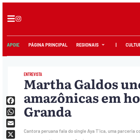
APOIE
PÁGINA PRINCIPAL
REGIONAIS
|
CULTU
ENTREVISTA
Martha Galdos un
amazônicas em h
Granda
Facebook
WhatsApp
Email
Cantora peruana fala do single Aya T’ica, uma parceria 