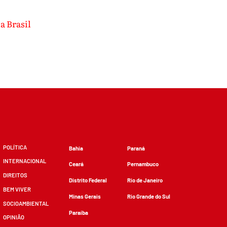
a Brasil
POLÍTICA
Bahia
Paraná
INTERNACIONAL
Ceará
Pernambuco
DIREITOS
Distrito Federal
Rio de Janeiro
BEM VIVER
Minas Gerais
Rio Grande do Sul
SOCIOAMBIENTAL
Paraíba
OPINIÃO