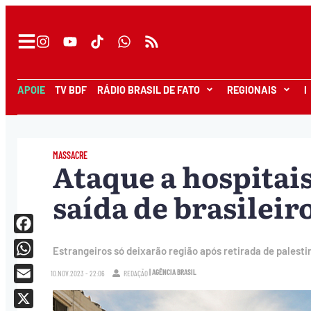
APOIE
TV BDF
RÁDIO BRASIL DE FATO
REGIONAIS
I
MASSACRE
Ataque a hospitais
saída de brasileir
Facebook
Estrangeiros só deixarão região após retirada de palesti
WhatsApp
| AGÊNCIA BRASIL
10.NOV.2023 - 22:06
REDAÇÃO
Email