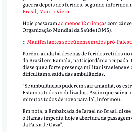
guerra depois dos feridos, segundo informou n
Brasil, Mauro Viera
.
Hoje passaram
ao menos 12 crianças
com câncer
Organização Mundial da Saúde (OMS).
::
Manifestantes se reúnem em atos pró-Palestin
Porém, ainda há dezenas de feridos retidos no
do Brasil em Ramala, na Cisjordânia ocupada. 
disse que a forte presença militar israelense 
dificultam a saída das ambulâncias.
"Se ambulâncias puderem sair amanhã, os estra
Estamos todos mobilizados. Assim que sair a n
minutos todos de novo para lá", informou.
Em nota, a Embaixada de Israel no Brasil disse 
o Hamas impediu hoje a abertura da passagem d
da Faixa de Gaza".