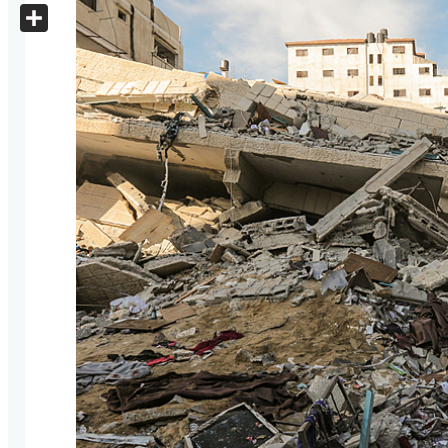
X
Share