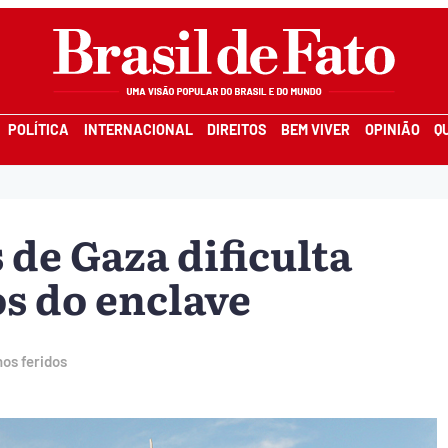
POLÍTICA
INTERNACIONAL
DIREITOS
BEM VIVER
OPINIÃO
Q
 de Gaza dificulta
os do enclave
nos feridos