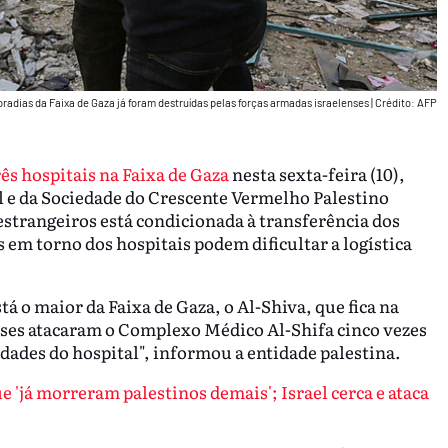
adias da Faixa de Gaza já foram destruídas pelas forças armadas israelenses
|
Crédito: AFP
ês hospitais na Faixa de Gaza
nesta sexta-feira (10),
 e da Sociedade do Crescente Vermelho Palestino
estrangeiros está condicionada à transferência dos
s em torno dos hospitais podem dificultar a logística
tá o maior da Faixa de Gaza, o Al-Shiva, que fica na
enses atacaram o Complexo Médico Al-Shifa cinco vezes
dades do hospital", informou a entidade palestina.
e 'já morreram palestinos demais'; Israel cerca e ataca