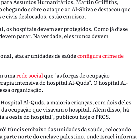
U para Assuntos Humanitários, Martin Griffiths,
o chegando sobre o ataque ao Al-Shiva e destacou que
 e civis deslocados, estão em risco.
l, os hospitais devem ser protegidos. Como já disse
s devem parar. Na verdade, eles nunca devem
onal, atacar unidades de saúde
configura crime de
em uma
rede social
que "as forças de ocupação
rapia intensiva do hospital Al-Quds". O hospital Al-
dessa organização.
 Hospital Al-Quds, a maioria crianças, com dois deles
te da ocupação que visavam o hospital. Além disso, há
ia a oeste do hospital", publicou hoje o PRCS.
rói túneis embaixo das unidades da saúde, colocando
na parte norte do enclave palestino, onde Israel informa