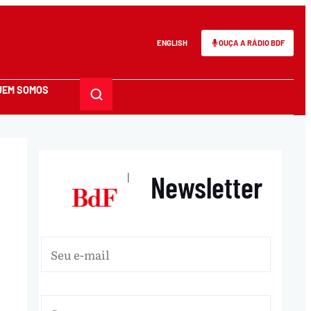
ENGLISH
OUÇA A RÁDIO BDF
UEM SOMOS
Newsletter
|