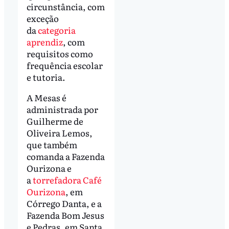
circunstância, com
exceção
da
categoria
aprendiz
, com
requisitos como
frequência escolar
e tutoria.
A Mesas é
administrada por
Guilherme de
Oliveira Lemos,
que também
comanda a Fazenda
Ourizona e
a
torrefadora Café
Ourizona
, em
Córrego Danta, e a
Fazenda Bom Jesus
e Pedras, em Santa