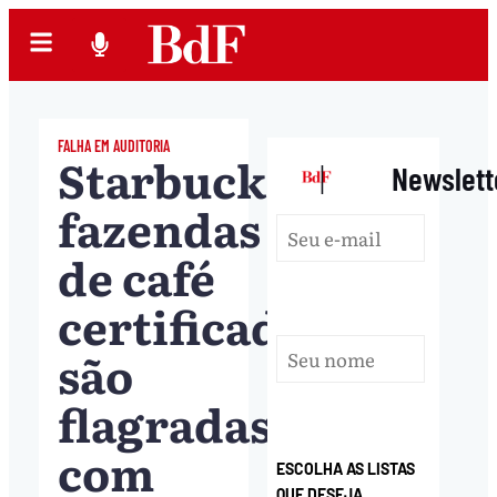
FALHA EM AUDITORIA
Starbucks:
|
Newslett
fazendas
de café
certificadas
são
flagradas
com
ESCOLHA AS LISTAS
QUE DESEJA