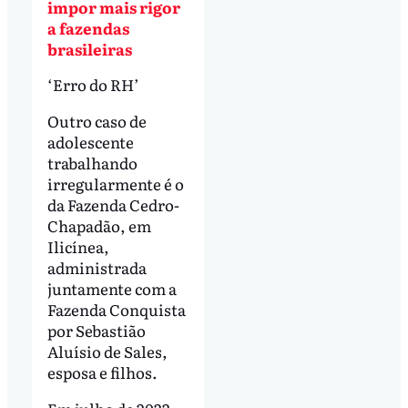
impor mais rigor
a fazendas
brasileiras
‘Erro do RH’
Outro caso de
adolescente
trabalhando
irregularmente é o
da Fazenda Cedro-
Chapadão, em
Ilicínea,
administrada
juntamente com a
Fazenda Conquista
por Sebastião
Aluísio de Sales,
esposa e filhos.