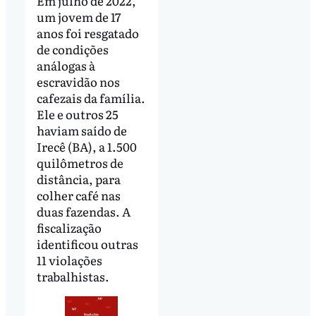
Em julho de 2022,
um jovem de 17
anos foi resgatado
de condições
análogas à
escravidão nos
cafezais da família.
Ele e outros 25
haviam saído de
Irecê (BA), a 1.500
quilômetros de
distância, para
colher café nas
duas fazendas. A
fiscalização
identificou outras
11 violações
trabalhistas.