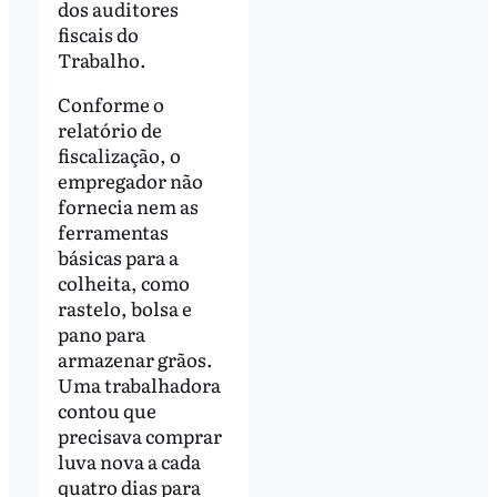
dos auditores
fiscais do
Trabalho.
Conforme o
relatório de
fiscalização, o
empregador não
fornecia nem as
ferramentas
básicas para a
colheita, como
rastelo, bolsa e
pano para
armazenar grãos.
Uma trabalhadora
contou que
precisava comprar
luva nova a cada
quatro dias para