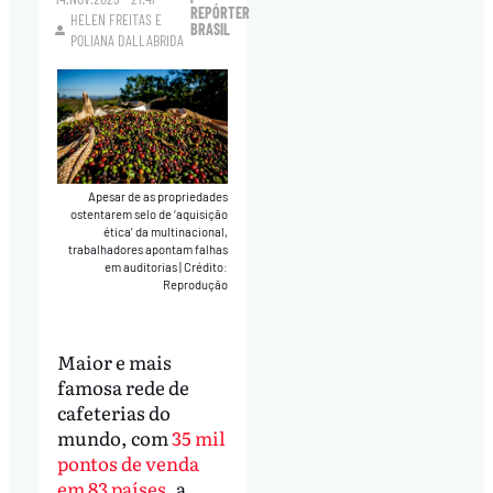
REPÓRTER
HELEN FREITAS
E
BRASIL
POLIANA DALLABRIDA
Apesar de as propriedades
ostentarem selo de ‘aquisição
ética’ da multinacional,
trabalhadores apontam falhas
em auditorias
|
Crédito:
Reprodução
Maior e mais
famosa rede de
cafeterias do
mundo, com
35 mil
pontos de venda
em 83 países
, a