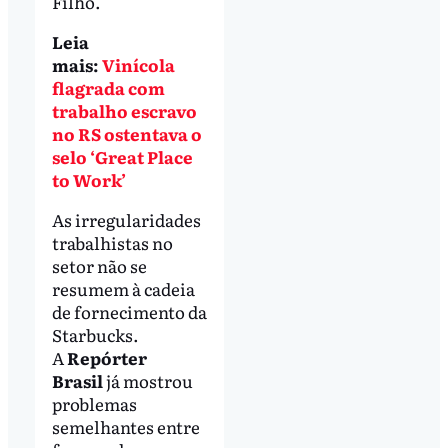
Filho.
Leia
mais:
Vinícola
flagrada com
trabalho escravo
no RS ostentava o
selo ‘Great Place
to Work’
As irregularidades
trabalhistas no
setor não se
resumem à cadeia
de fornecimento da
Starbucks.
A
Repórter
Brasil
já mostrou
problemas
semelhantes entre