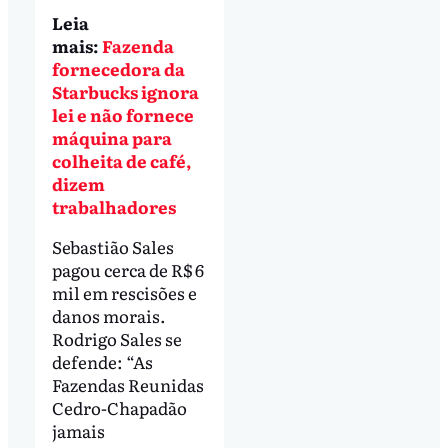
Leia
mais:
Fazenda
fornecedora da
Starbucks ignora
lei e não fornece
máquina para
colheita de café,
dizem
trabalhadores
Sebastião Sales
pagou cerca de R$ 6
mil em rescisões e
danos morais.
Rodrigo Sales se
defende: “As
Fazendas Reunidas
Cedro-Chapadão
jamais