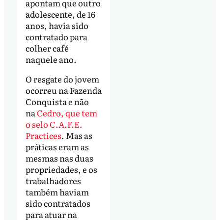
apontam que outro
adolescente, de 16
anos, havia sido
contratado para
colher café
naquele ano.
O resgate do jovem
ocorreu na Fazenda
Conquista e não
na
Cedro, que tem
o selo C.A.F.E.
Practices
. Mas as
práticas eram as
mesmas nas duas
propriedades, e os
trabalhadores
também haviam
sido contratados
para atuar na