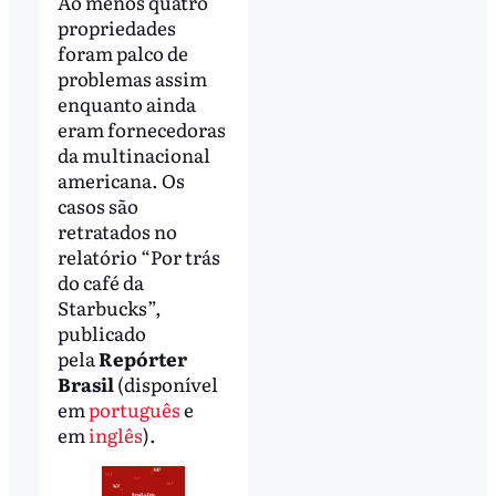
Ao menos quatro
propriedades
foram palco de
problemas assim
enquanto ainda
eram fornecedoras
da multinacional
americana. Os
casos são
retratados no
relatório “Por trás
do café da
Starbucks”,
publicado
pela
Repórter
Brasil
(disponível
em
português
e
em
inglês
).