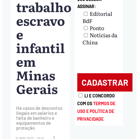
trabalho
ASSINAR:
Editorial
escravo
BdF
Ponto
e
Notícias da
infantil
China
em
Minas
Gerais
LI E CONCORDO
COM OS
TERMOS DE
Há casos de descontos
USO E POLÍTICA DE
ilegais em salários e
falta de banheiro e
PRIVACIDADE
equipamentos de
proteção
|
14.NOV.2023 - 21:41