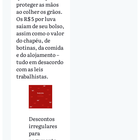
proteger as mãos
ao colher os grãos.
Os R$ 5 por luva
saíam de seu bolso,
assim como o valor
do chapéu, de
botinas, da comida
e do alojamento –
tudo em desacordo
com as leis
trabalhistas.
Descontos
irregulares
para