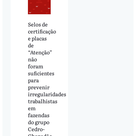
Selos de
certificação
e placas
de
“Atenção”
não
foram
suficientes
para
prevenir
irregularidades
trabalhistas
em
fazendas
do grupo
Cedro-
Chapadão,