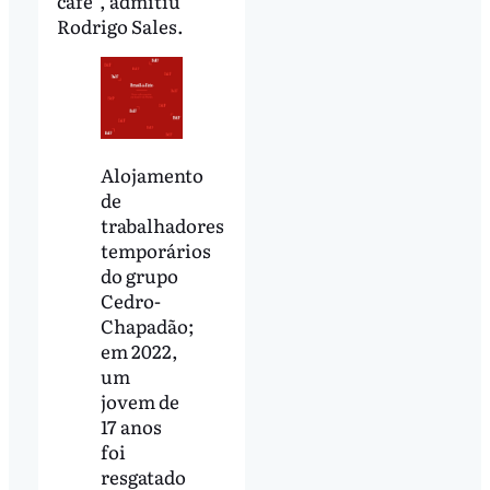
café”, admitiu
Rodrigo Sales.
Alojamento
de
trabalhadores
temporários
do grupo
Cedro-
Chapadão;
em 2022,
um
jovem de
17 anos
foi
resgatado