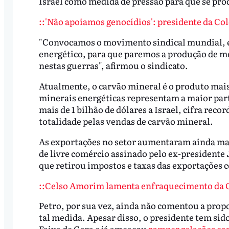
Israel como medida de pressão para que se pro
::'Não apoiamos genocídios': presidente da Co
"Convocamos o movimento sindical mundial, es
energético, para que paremos a produção de me
nestas guerras", afirmou o sindicato.
Atualmente, o carvão mineral é o produto mais
minerais energéticas representam a maior part
mais de 1 bilhão de dólares a Israel, cifra rec
totalidade pelas vendas de carvão mineral.
As exportações no setor aumentaram ainda mai
de livre comércio assinado pelo ex-presidente
que retirou impostos e taxas das exportações 
::Celso Amorim lamenta enfraquecimento da 
Petro, por sua vez, ainda não comentou a propo
tal medida. Apesar disso, o presidente tem sid
Faixa de Gaza e já ameaçou
romper relações co