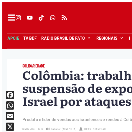
APOIE
TV BDF
RÁDIO BRASIL DE FATO
REGIONAIS
I
SOLIDARIEDADE
Colômbia: trabal
suspensão de expo
Israel por ataques
Facebook
WhatsApp
Produto é líder de vendas aos israelenses e rendeu à Col
Email
16.NOV.2023 - 17:16
CARACAS (VENEZUELA)
LUCAS ESTANISLAU