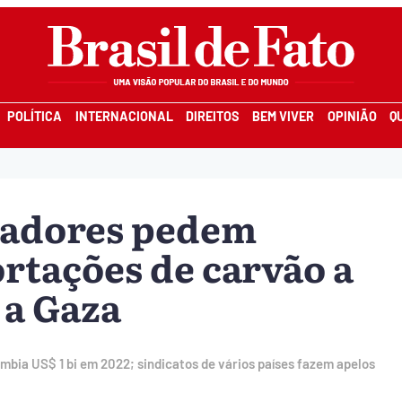
POLÍTICA
INTERNACIONAL
DIREITOS
BEM VIVER
OPINIÃO
Q
hadores pedem
rtações de carvão a
 a Gaza
ômbia US$ 1 bi em 2022; sindicatos de vários países fazem apelos