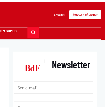
ENGLISH
OUÇA A RÁDIO BDF
UEM SOMOS
Newsletter
|