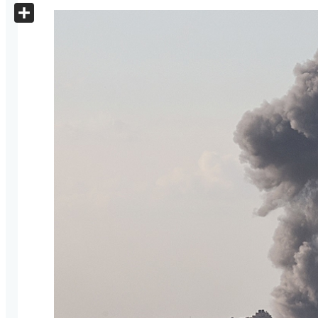
X
Share