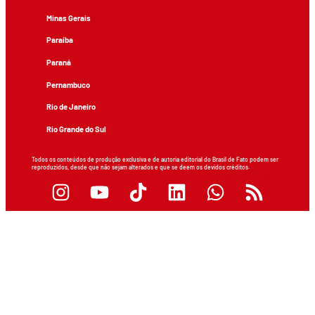
Minas Gerais
Paraíba
Paraná
Pernambuco
Rio de Janeiro
Rio Grande do Sul
Todos os conteúdos de produção exclusiva e de autoria editorial do Brasil de Fato podem ser
reproduzidos, desde que não sejam alterados e que se deem os devidos créditos.