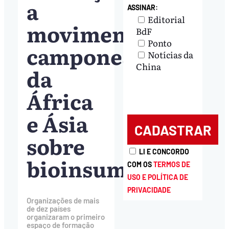
a
ASSINAR:
Editorial
movimentos
BdF
Ponto
camponeses
Notícias da
China
da
África
e Ásia
sobre
LI E CONCORDO
bioinsumos
COM OS
TERMOS DE
USO E POLÍTICA DE
PRIVACIDADE
Organizações de mais
de dez países
organizaram o primeiro
espaço de formação