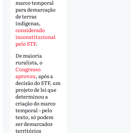
marco temporal
para demarcação
de terras
indígenas,
considerado
inconstitucional
pelo STF
.
De maioria
ruralista, o
Congresso
aprovou
, após a
decisão do STF, um
projeto de lei que
determinou a
criação do marco
temporal – pelo
texto, só podem
ser demarcados
territórios