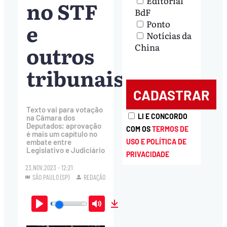
Editorial
no STF
BdF
Ponto
e
Notícias da
outros
China
tribunais
Texto vai para votação
LI E CONCORDO
na Câmara dos
Deputados; aprovação
COM OS
TERMOS DE
é mais um capítulo no
embate entre
USO E POLÍTICA DE
Legislativo e Judiciário
PRIVACIDADE
23.NOV.2023 - 12:21
SÃO PAULO (SP)
REDAÇÃO
Play
Mute
Download