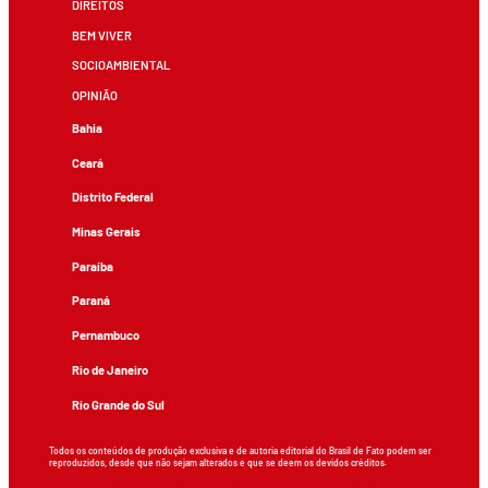
DIREITOS
BEM VIVER
SOCIOAMBIENTAL
OPINIÃO
Bahia
Ceará
Distrito Federal
Minas Gerais
Paraíba
Paraná
Pernambuco
Rio de Janeiro
Rio Grande do Sul
Todos os conteúdos de produção exclusiva e de autoria editorial do Brasil de Fato podem ser
reproduzidos, desde que não sejam alterados e que se deem os devidos créditos.