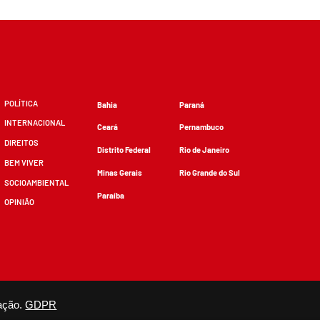
POLÍTICA
Bahia
Paraná
INTERNACIONAL
Ceará
Pernambuco
DIREITOS
Distrito Federal
Rio de Janeiro
BEM VIVER
Minas Gerais
Rio Grande do Sul
SOCIOAMBIENTAL
Paraíba
OPINIÃO
zidos, desde que não sejam alterados e que se deem os devidos créditos.
ação.
GDPR