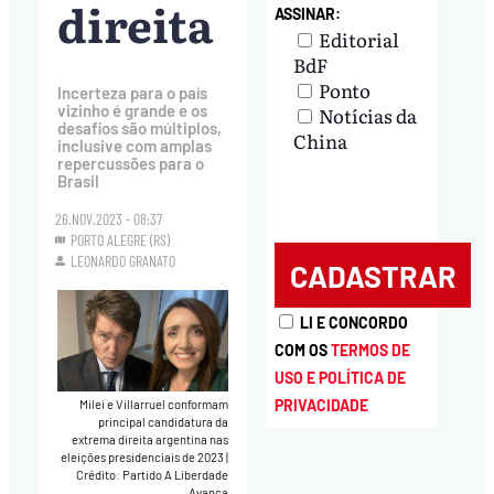
direita
ASSINAR:
Editorial
BdF
Ponto
Incerteza para o país
vizinho é grande e os
Notícias da
desafios são múltiplos,
China
inclusive com amplas
repercussões para o
Brasil
26.NOV.2023 - 08:37
PORTO ALEGRE (RS)
LEONARDO GRANATO
LI E CONCORDO
COM OS
TERMOS DE
USO E POLÍTICA DE
PRIVACIDADE
Milei e Villarruel conformam
principal candidatura da
extrema direita argentina nas
eleições presidenciais de 2023
|
Crédito: Partido A Liberdade
Avança