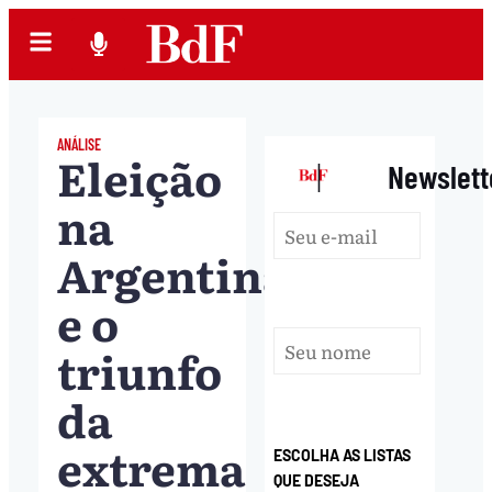
ANÁLISE
Eleição
|
Newslett
na
Argentina
e o
triunfo
da
extrema
ESCOLHA AS LISTAS
QUE DESEJA