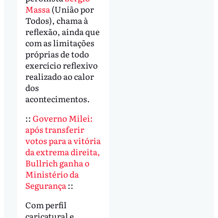
Massa
(União por
Todos), chama à
reflexão, ainda que
com as limitações
próprias de todo
exercício reflexivo
realizado ao calor
dos
acontecimentos.
::
Governo Milei:
após transferir
votos para a vitória
da extrema direita,
Bullrich ganha o
Ministério da
Segurança
::
Com perfil
caricatural e