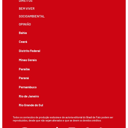
DIREITOS
BEM VIVER
SOCIOAMBIENTAL
OPINIÃO
Bahia
Ceará
Distrito Federal
Minas Gerais
Paraíba
Paraná
Pernambuco
Rio de Janeiro
Rio Grande do Sul
Todos os conteúdos de produção exclusiva e de autoria editorial do Brasil de Fato podem ser
reproduzidos, desde que não sejam alterados e que se deem os devidos créditos.