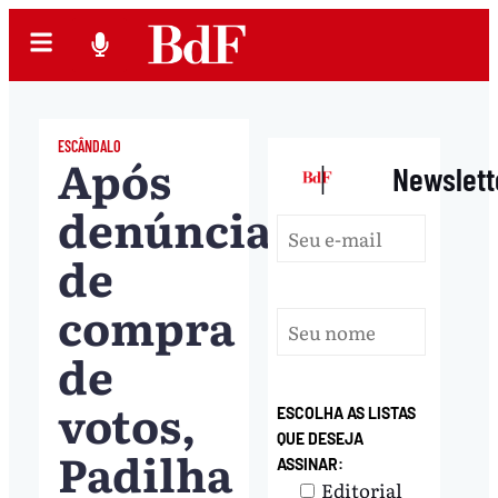
ESCÂNDALO
Após
|
Newslett
denúncias
de
compra
de
votos,
ESCOLHA AS LISTAS
QUE DESEJA
Padilha
ASSINAR:
Editorial