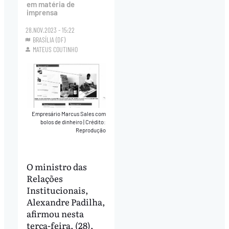
em matéria de
imprensa
28.NOV.2023 - 15:22
BRASÍLIA (DF)
MATEUS COUTINHO
Empresário Marcus Sales com
bolos de dinheiro
|
Crédito:
Reprodução
O ministro das
Relações
Institucionais,
Alexandre Padilha,
afirmou nesta
terça-feira, (28),