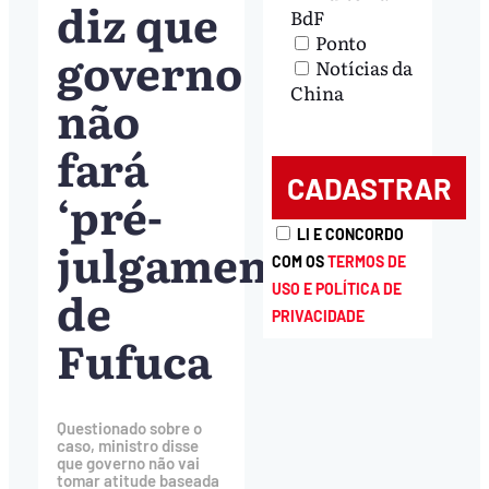
diz que
BdF
Ponto
governo
Notícias da
China
não
fará
‘pré-
LI E CONCORDO
julgamento’
COM OS
TERMOS DE
de
USO E POLÍTICA DE
PRIVACIDADE
Fufuca
Questionado sobre o
caso, ministro disse
que governo não vai
tomar atitude baseada