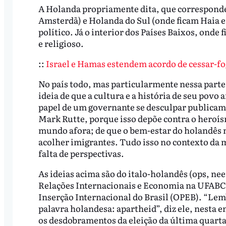
A Holanda propriamente dita, que corresponde 
Amsterdã) e Holanda do Sul (onde ficam Haia e
político. Já o interior dos Países Baixos, onde
e religioso.
::
Israel e Hamas estendem acordo de cessar-fog
No país todo, mas particularmente nessa part
ideia de que a cultura e a história de seu povo 
papel de um governante se desculpar publicam
Mark Rutte, porque isso depõe contra o heroí
mundo afora; de que o bem-estar do holandês n
acolher imigrantes. Tudo isso no contexto da 
falta de perspectivas.
As ideias acima são do italo-holandês (ops, n
Relações Internacionais e Economia na UFABC 
Inserção Internacional do Brasil (OPEB). “Le
palavra holandesa: apartheid”, diz ele, nesta e
os desdobramentos da eleição da última quarta