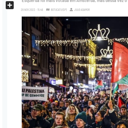
Esquerda foi mais votada em Amsterdã, mas dessa vez o c
X
28.NOV.2023 - 15:46
BOTUCATU (SP)
JULIO ADAMOR
Share