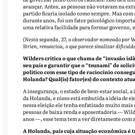
avançar. Antes, as pessoas não votavam na ext
partido ficaria isolado como sempre. Mas com a
durante anos, foi um fator psicológico importa
uma relativa facilidade para formar governo, ma
(Nesta segunda, 27, o observador nomeado por W
Strien, renunciou, o que parece sinalizar dificul
Wilders critica o que chama de “invasão islâ
seu país e garantir que o “tsunami” de solic
político com esse tipo de raciocínio conseg
Holanda? Qual(is) fator(es) do contexto atu
A insegurança, o estado de bem-estar social, a
da Holanda, e nisso está embutida a ideia de e
nessa eleição ele tenha enfatizado muito mais
pessoas de baixa renda e
aposentadoria —
Wild
anos —
, e
sse tema tem a ver diretamente com a 
A Holanda, país cuja situação econômica é 