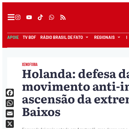
APOIE
TV BDF
RÁDIO BRASIL DE FATO
REGIONAIS
I
XENOFOBIA
Holanda: defesa da
movimento anti-i
ascensão da extrem
Facebook
Baixos
WhatsApp
Email