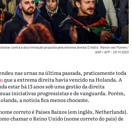
rotestar contra a discriminação proposta pela extrema direita
|
Crédito: Ramon van Flymen /
ANP / AFP – 23/11/2023
endeu nas urnas na última passada, praticamente toda
ou
que a extrema direita havia vencido na Holanda. A
da estar há 13 anos sob uma gestão da direita
 suas iniciativas progressistas e de vanguarda. Porém,
olanda, a notícia fica menos chocante.
 nome correto é Países Baixos (em inglês, Netherlands).
 como chamar o Reino Unido (nome correto do país) de