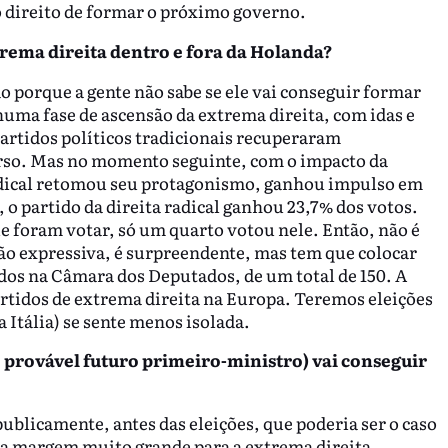
 direito de formar o próximo governo.
trema direita
dentro e fora da Holanda?
do porque a gente não sabe se ele vai conseguir formar
ma fase de ascensão da extrema direita, com idas e
partidos políticos tradicionais recuperaram
curso. Mas no momento seguinte, com o impacto da
 radical retomou seu protagonismo, ganhou impulso em
 o partido da direita radical ganhou 23,7% dos votos.
e foram votar, só um quarto votou nele. Então, não é
o expressiva, é surpreendente, mas tem que colocar
ados na Câmara dos Deputados, de um total de 150. A
artidos de extrema direita na Europa. Teremos eleições
 Itália) se sente menos isolada.
e provável futuro primeiro-ministro)
vai conseguir
 publicamente, antes das eleições, que poderia ser o caso
ma margem muito grande para a extrema direita