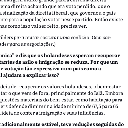
rema direita achando que era voto perdido, que o
 sinalização da direita liberal, que governou o país
nte para a população votar nesse partido. Então existe
s como isso vai ser feito, precisa ver.
ilders para tentar costurar uma coalizão, Gom van
dades para as negociações.)
mica” e diz que o
s holandeses esperam recuperar
itantes de asilo e imigração se reduza.
Por que um
ue votação tão expressiva num país como a
al
ajudam a explicar isso?
 ideia de recuperar os valores holandeses, o bem-estar
jetar o que vem de fora, principalmente do Islã. Embora
 questões materiais do bem-estar, como habitação para
ers defende diminuir a idade mínima de 67,5 para 65
ideia de conter a imigração e suas influências.
tradicionalmente estável, teve reduções seguidas do