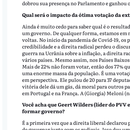
dobrou sua presença no Parlamento e ganhou o
Qual será o impacto da
ótima
votação
da ex
Ainda é muito cedo para saber qual é o resulta
um governo. De qualquer forma, estamos em nu
voltas. No início da pandemia de Covid-19, os 
credibilidade e a direita radical perdeu o dis
guerra na Ucrânia sobre a inflação, a direita
vários países. Mesmo assim, nos Países Baixos,
Mais de 22% não foram votar, então dos 77% qu
uma enorme massa da população. É uma votaçã
em perspectiva. Ele pulou de 20 para 37 deput
vitória dele dá um gás, dá moral para outros p
em Portugal e na França. A (Giorgia) Meloni (na
Você acha que
Geert
Wilders
(líder do PVV 
formar governo?
É a primeira vez que a direita liberal declarou
de governar junto com os radicais. Isso deu u