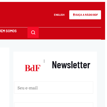
ENGLISH
OUÇA A RÁDIO BDF
UEM SOMOS
Newsletter
|