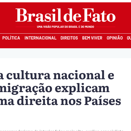
POLÍTICA
INTERNACIONAL
DIREITOS
BEM VIVER
OPINIÃO
Q
 cultura nacional e
migração explicam
a direita nos Países