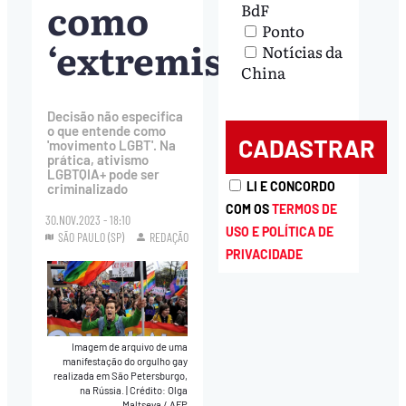
como
BdF
Ponto
‘extremista’
Notícias da
China
Decisão não especifica
o que entende como
'movimento LGBT'. Na
prática, ativismo
LGBTQIA+ pode ser
LI E CONCORDO
criminalizado
COM OS
TERMOS DE
30.NOV.2023 - 18:10
USO E POLÍTICA DE
SÃO PAULO (SP)
REDAÇÃO
PRIVACIDADE
Imagem de arquivo de uma
manifestação do orgulho gay
realizada em São Petersburgo,
na Rússia.
|
Crédito: Olga
Maltseva / AFP