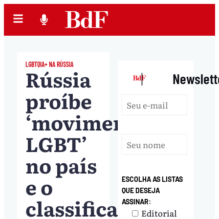
LGBTQIA+ NA RÚSSIA
Rússia
|
Newslett
proíbe
‘movimento
LGBT’
no país
e o
ESCOLHA AS LISTAS
QUE DESEJA
classifica
ASSINAR:
Editorial