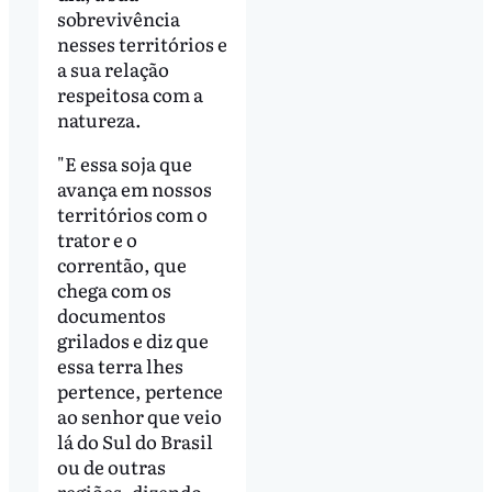
sobrevivência
nesses territórios e
a sua relação
respeitosa com a
natureza.
"E essa soja que
avança em nossos
territórios com o
trator e o
correntão, que
chega com os
documentos
grilados e diz que
essa terra lhes
pertence, pertence
ao senhor que veio
lá do Sul do Brasil
ou de outras
regiões, dizendo