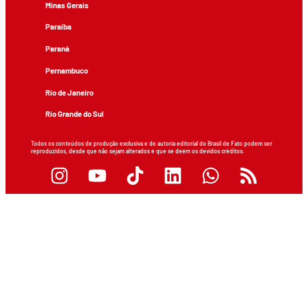
Minas Gerais
Paraíba
Paraná
Pernambuco
Rio de Janeiro
Rio Grande do Sul
Todos os conteúdos de produção exclusiva e de autoria editorial do Brasil de Fato podem ser
reproduzidos, desde que não sejam alterados e que se deem os devidos créditos.