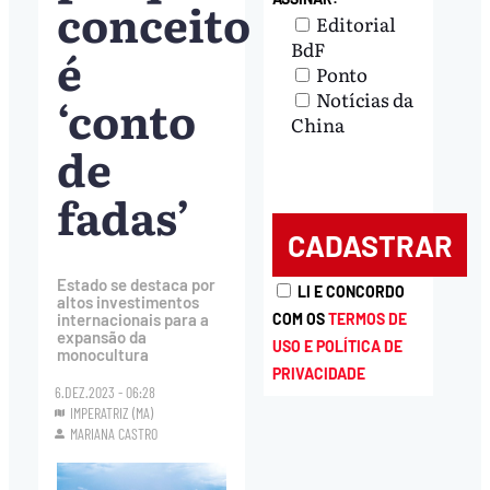
conceito
Editorial
BdF
é
Ponto
Notícias da
‘conto
China
de
fadas’
Estado se destaca por
LI E CONCORDO
altos investimentos
internacionais para a
COM OS
TERMOS DE
expansão da
USO E POLÍTICA DE
monocultura
PRIVACIDADE
6.DEZ.2023 - 06:28
IMPERATRIZ (MA)
MARIANA CASTRO