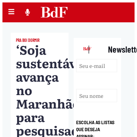
PRA BOI DORMIR
‘Soja
|
Newslett
sustentável’
avança
no
Maranhão;
para
ESCOLHA AS LISTAS
pesquisadores,
QUE DESEJA
ASSINAR: