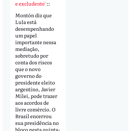
e excludente'
::
Montón diz que
Lula está
desempenhando
um papel
importante nessa
mediação,
sobretudo por
conta dos riscos
que o novo
governo do
presidente eleito
argentino, Javier
Milei, pode trazer
aos acordos de
livre comércio. O
Brasil encerrou
sua presidência no
bloco nesta quinta-