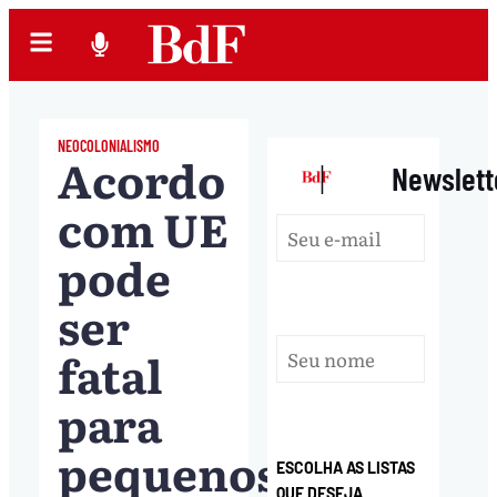
NEOCOLONIALISMO
Acordo
|
Newslett
com UE
pode
ser
fatal
para
pequenos
ESCOLHA AS LISTAS
QUE DESEJA