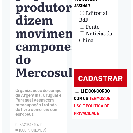
produtores,
ASSINAR:
Editorial
dizem
BdF
Ponto
movimentos
Notícias da
China
camponeses
do
Mercosul
Organizações do campo
LI E CONCORDO
da Argentina, Uruguai e
COM OS
TERMOS DE
Paraguai veem com
preocupação tratado
USO E POLÍTICA DE
de livre comércio com
PRIVACIDADE
europeus
8.DEZ.2023 - 10:38
BOGOTÁ (COLÔMBIA)