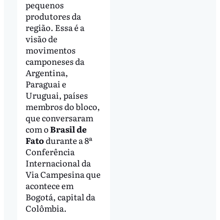
pequenos
produtores da
região. Essa é a
visão de
movimentos
camponeses da
Argentina,
Paraguai e
Uruguai, países
membros do bloco,
que conversaram
com o
Brasil de
Fato
durante a 8ª
Conferência
Internacional da
Via Campesina que
acontece em
Bogotá, capital da
Colômbia.