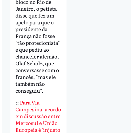
bloco no Rio de
Janeiro, o petista
disse que fez um
apelo para que o
presidente da
França não fosse
"tão protecionista"
e que pediu ao
chanceler alemão,
Olaf Scholz, que
conversasse com o
francês, "mas ele
também não
conseguiu".
::
Para Via
Campesina, acordo
em discussão entre
Mercosul e União
Europeia é 'injusto