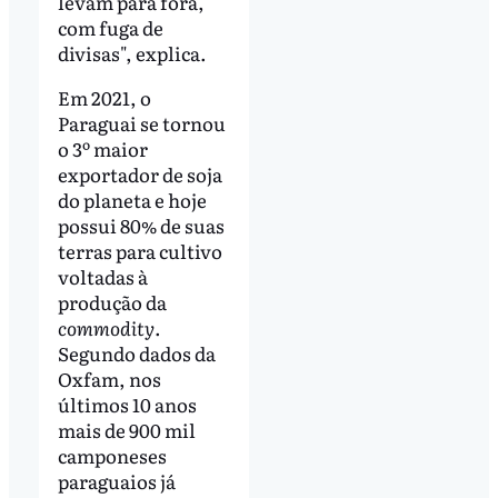
levam para fora,
com fuga de
divisas", explica.
Em 2021, o
Paraguai se tornou
o 3º maior
exportador de soja
do planeta e hoje
possui 80% de suas
terras para cultivo
voltadas à
produção da
commodity
.
Segundo dados da
Oxfam, nos
últimos 10 anos
mais de 900 mil
camponeses
paraguaios já