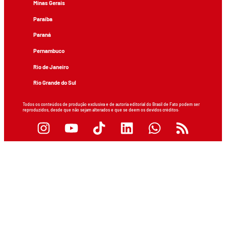
Minas Gerais
Paraíba
Paraná
Pernambuco
Rio de Janeiro
Rio Grande do Sul
Todos os conteúdos de produção exclusiva e de autoria editorial do Brasil de Fato podem ser
reproduzidos, desde que não sejam alterados e que se deem os devidos créditos.