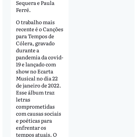
Sequera e Paula
Ferré.
O trabalho mais
recente é o Canções
para Tempos de
Cólera, gravado
durante a
pandemia da covid-
19 e lançado com
show no Ecarta
Musical no dia 22
de janeiro de 2022.
Esse álbum traz
letras
comprometidas
com causas sociais
e poéticas para
enfrentar os
tempos atuais. O