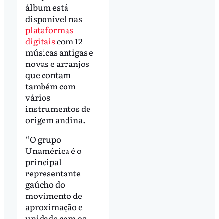
álbum está
disponível nas
plataformas
digitais
com 12
músicas antigas e
novas e arranjos
que contam
também com
vários
instrumentos de
origem andina.
“O grupo
Unamérica é o
principal
representante
gaúcho do
movimento de
aproximação e
unidade com os