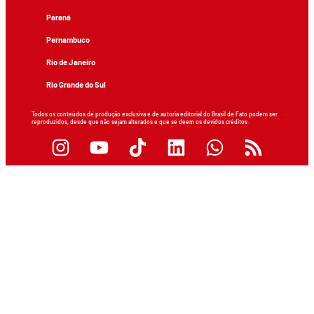
Paraná
Pernambuco
Rio de Janeiro
Rio Grande do Sul
Todos os conteúdos de produção exclusiva e de autoria editorial do Brasil de Fato podem ser
reproduzidos, desde que não sejam alterados e que se deem os devidos créditos.