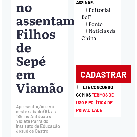
no
ASSINAR:
Editorial
assentamento
BdF
Ponto
Filhos
Notícias da
China
de
Sepé
em
Viamão
LI E CONCORDO
COM OS
TERMOS DE
USO E POLÍTICA DE
Apresentação será
PRIVACIDADE
neste sábado (9), às
18h, no Anfiteatro
Violeta Parra do
Instituto de Educação
Josué de Castro