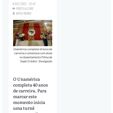
8.DEZ.2023 - 22:47
PORTO ALEGRE
KATIA MARKO
Unamérica completa 40 anos de
carreira e comemora com show
no Assentamento Filhos de
Sepé
|
Crédito: Divulgação
O Unamérica
completa 40 anos
de carreira. Para
marcar este
momento inicia
uma turnê