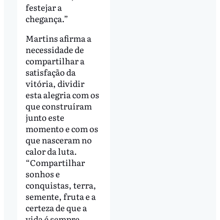
festejar a
chegança.”
Martins afirma a
necessidade de
compartilhar a
satisfação da
vitória, dividir
esta alegria com os
que construíram
junto este
momento e com os
que nasceram no
calor da luta.
“Compartilhar
sonhos e
conquistas, terra,
semente, fruta e a
certeza de que a
vida é sempre