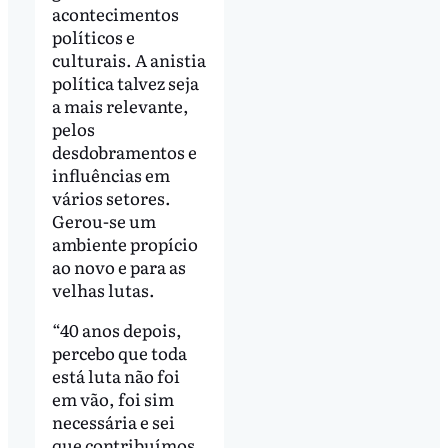
acontecimentos
políticos e
culturais. A anistia
política talvez seja
a mais relevante,
pelos
desdobramentos e
influências em
vários setores.
Gerou-se um
ambiente propício
ao novo e para as
velhas lutas.
“40 anos depois,
percebo que toda
está luta não foi
em vão, foi sim
necessária e sei
que contribuímos