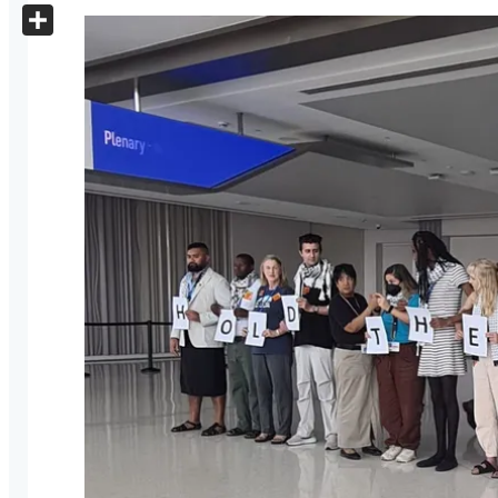
X
Share