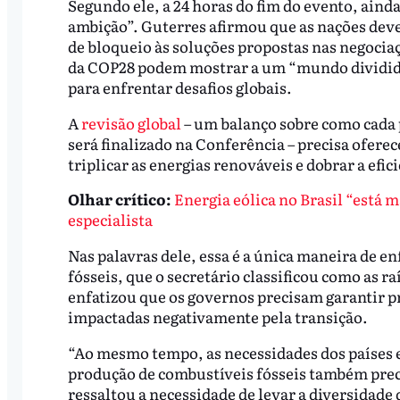
Segundo ele, a 24 horas do fim do evento, aind
ambição”. Guterres afirmou que as nações devem
de bloqueio às soluções propostas nas negociaç
da COP28 podem mostrar a um “mundo dividido
para enfrentar desafios globais.
A
revisão global
– um balanço sobre como cada p
será finalizado na Conferência – precisa oferec
triplicar as energias renováveis e dobrar a ef
Olhar crítico:
Energia eólica no Brasil “está m
especialista
Nas palavras dele, essa é a única maneira de e
fósseis, que o secretário classificou como as r
enfatizou que os governos precisam garantir 
impactadas negativamente pela transição.
“Ao mesmo tempo, as necessidades dos países
produção de combustíveis fósseis também preci
ressaltou a necessidade de levar a diversidade