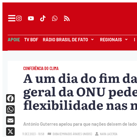
APOIE
TV BDF
RÁDIO BRASIL DE FATO
REGIONAIS
I
CONFERÊNCIA DO CLIMA
A um dia do fim da
geral da ONU ped
flexibilidade nas 
Facebook
WhatsApp
António Guterres apelou para que nações deixem de lado
Email
11.DEZ.2023 - 10:58
DUBAI (EMIRADOS ÁRABES UNIDOS)
NARA LACERDA