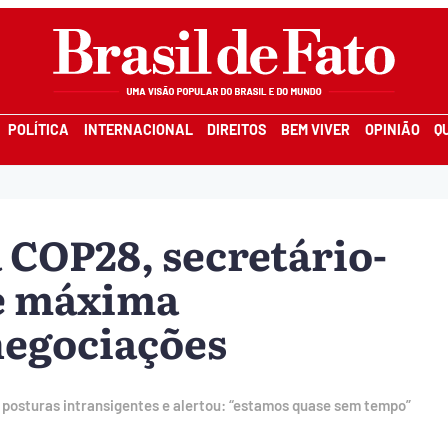
POLÍTICA
INTERNACIONAL
DIREITOS
BEM VIVER
OPINIÃO
Q
 COP28, secretário-
e máxima
negociações
 posturas intransigentes e alertou: “estamos quase sem tempo”