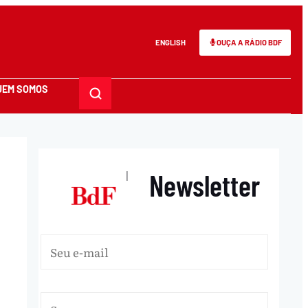
ENGLISH
OUÇA A RÁDIO BDF
UEM SOMOS
Newsletter
|