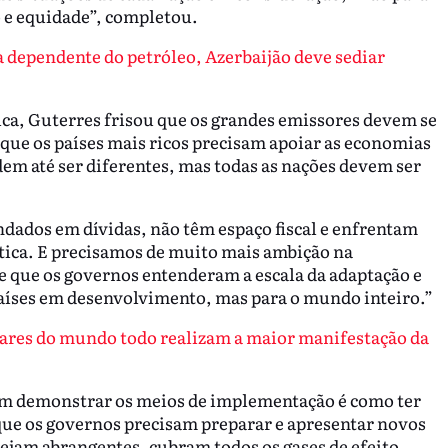
 e equidade”, completou.
dependente do petróleo, Azerbaijão deve sediar
ca, Guterres frisou que os grandes emissores devem se
e que os países mais ricos precisam apoiar as economias
em até ser diferentes, mas todas as nações devem ser
dados em dívidas, não têm espaço fiscal e enfrentam
ática. E precisamos de muito mais ambição na
de que os governos entenderam a escala da adaptação e
países em desenvolvimento, mas para o mundo inteiro.”
res do mundo todo realizam a maior manifestação da
em demonstrar os meios de implementação é como ter
que os governos precisam preparar e apresentar novos
sejam abrangentes, cubram todos os gases de efeito