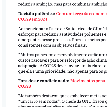
reduzir a ambição, mas para combinar ambição
Decisão polêmica:
Com um terço da economia 
COP29 em 2024
Ao mencionar o Pacto de Solidariedade Climáti
esforçar para reduzir as atividades poluentes 
emergentes nesse processo. Prazos e metas pod
consistentes com os objetivos finais.
“Muitos países em desenvolvimento estão afun
custos razoáveis para os esforços de ação clim
adaptação. A COP28 deve enviar sinais claros 
que ela é uma prioridade, não apenas para os 
Fora do ar condicionado:
Movimentos popula
COP28
Ele também destacou que estabelecer metas s
“um carro sem rodas”. O chefe da ONU frisou 
planos e contribuições nacionais de ação, que 