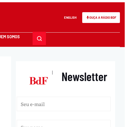
ENGLISH
OUÇA A RÁDIO BDF
UEM SOMOS
Newsletter
|