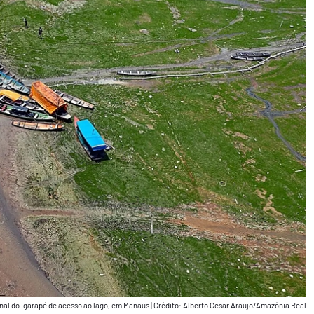
nal do igarapé de acesso ao lago, em Manaus
|
Crédito: Alberto César Araújo/Amazônia Real