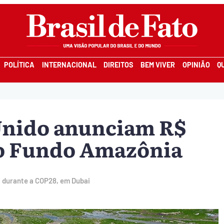
POLÍTICA
INTERNACIONAL
DIREITOS
BEM VIVER
OPINIÃO
Q
Unido anunciam R$
 o Fundo Amazônia
, durante a COP28, em Dubai