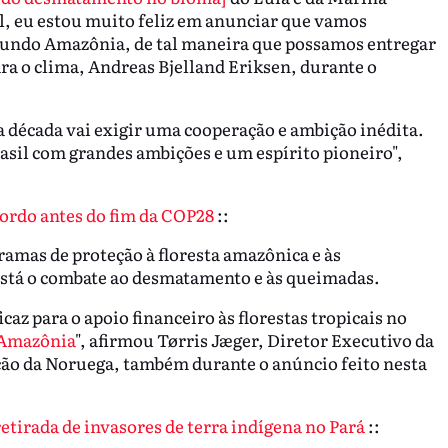
il, eu estou muito feliz em anunciar que vamos
 Fundo Amazônia, de tal maneira que possamos entregar
ra o clima, Andreas Bjelland Eriksen, durante o
década vai exigir uma cooperação e ambição inédita.
asil com grandes ambições e um espírito pioneiro",
ordo antes do fim da COP28
::
ramas de proteção à floresta amazônica e às
está o combate ao desmatamento e às queimadas.
z para o apoio financeiro às florestas tropicais no
 Amazônia
", afirmou Tørris Jæger, Diretor Executivo da
ão da Noruega, também durante o anúncio feito nesta
etirada de invasores de terra indígena no Pará
::