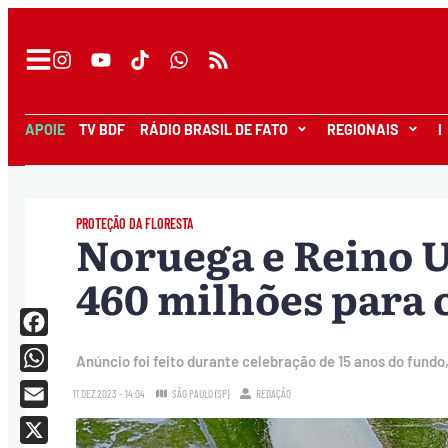
APOIE
TV BDF
RÁDIO BRASIL DE FATO
REGIONAIS
I
PROTEÇÃO DA FLORESTA
Noruega e Reino 
460 milhões para
Facebook
Anúncio foi feito durante celebração de 15 anos do fundo
WhatsApp
11.DEZ.2023 - 14:04
SÃO PAULO (SP)
REDAÇÃO
Email