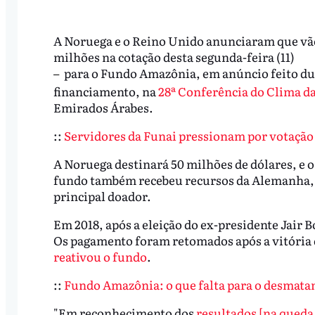
A Noruega e o Reino Unido anunciaram que vão 
milhões na cotação desta segunda-feira (11)
para o Fundo Amazônia, em anúncio feito dura
– 
financiamento, na
28ª Conferência do Clima d
Emirados Árabes.
::
Servidores da Funai pressionam por votação 
A Noruega destinará 50 milhões de dólares, e 
fundo também recebeu recursos da Alemanha, S
principal doador.
Em 2018, após a eleição do ex-presidente Jair B
Os pagamento foram retomados após a vitória do
reativou o fundo
.
::
Fundo Amazônia: o que falta para o desmatam
"Em reconhecimento dos
resultados [na qued