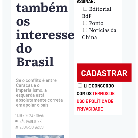
também
ASSINAR:
Editorial
os
BdF
Ponto
interesses
Notícias da
China
do
Brasil
Se o conflito é entre
Caracas e o
LI E CONCORDO
imperialismo, a
COM OS
TERMOS DE
esquerda está
absolutamente correta
USO E POLÍTICA DE
em apoiar o país
PRIVACIDADE
11.DEZ.2023 - 19:45
SÃO PAULO (SP)
EDUARDO VASCO