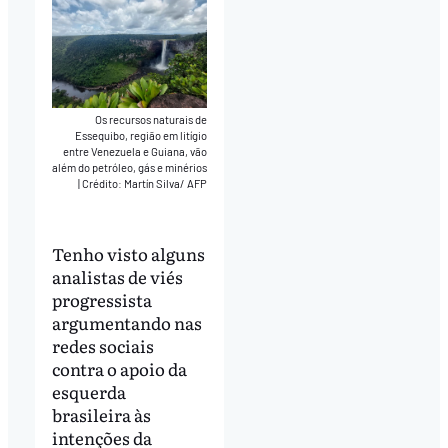
Os recursos naturais de
Essequibo, região em litígio
entre Venezuela e Guiana, vão
além do petróleo, gás e minérios
|
Crédito: Martín Silva/ AFP
Tenho visto alguns
analistas de viés
progressista
argumentando nas
redes sociais
contra o apoio da
esquerda
brasileira às
intenções da