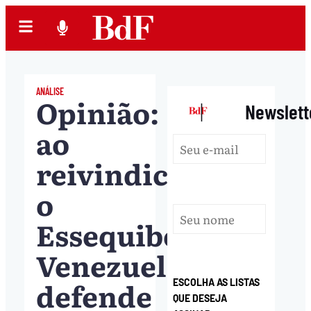
ANÁLISE
Opinião:
|
Newslett
ao
reivindicar
o
Essequibo,
Venezuela
defende
ESCOLHA AS LISTAS
QUE DESEJA