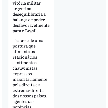
vitória militar
argentina
desequilibraria a
balança de poder
desfavoravelmente
para o Brasil.
Trata-se de uma
postura que
alimenta os
reacionários
sentimentos
chauvinistas,
expressos
majoritariamente
pela direita e a
extrema-direita
dos nossos países,
agentes das
potências