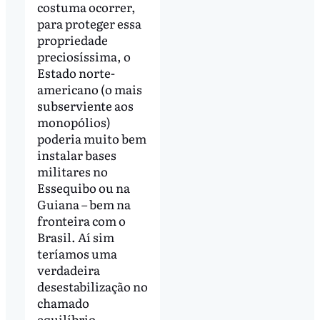
costuma ocorrer,
para proteger essa
propriedade
preciosíssima, o
Estado norte-
americano (o mais
subserviente aos
monopólios)
poderia muito bem
instalar bases
militares no
Essequibo ou na
Guiana – bem na
fronteira com o
Brasil. Aí sim
teríamos uma
verdadeira
desestabilização no
chamado
equilíbrio