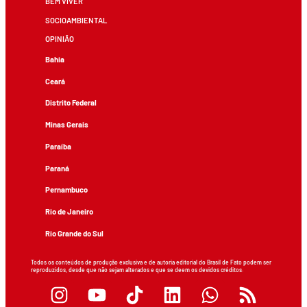
BEM VIVER
SOCIOAMBIENTAL
OPINIÃO
Bahia
Ceará
Distrito Federal
Minas Gerais
Paraíba
Paraná
Pernambuco
Rio de Janeiro
Rio Grande do Sul
Todos os conteúdos de produção exclusiva e de autoria editorial do Brasil de Fato podem ser
reproduzidos, desde que não sejam alterados e que se deem os devidos créditos.