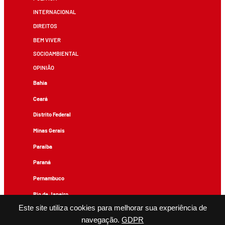
INTERNACIONAL
DIREITOS
BEM VIVER
SOCIOAMBIENTAL
OPINIÃO
Bahia
Ceará
Distrito Federal
Minas Gerais
Paraíba
Paraná
Pernambuco
Rio de Janeiro
Este site utiliza cookies para melhorar sua experiência de
Rio Grande do Sul
navegação.
GDPR