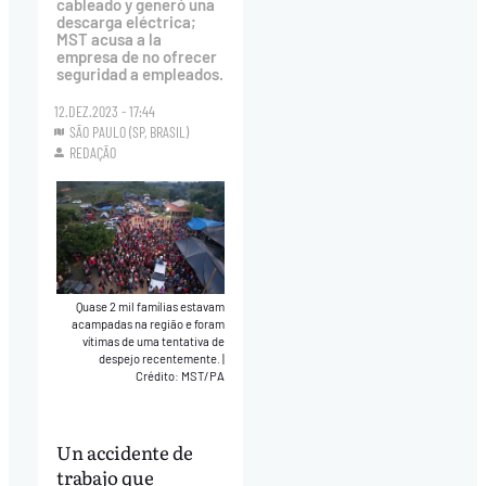
cableado y generó una
descarga eléctrica;
MST acusa a la
empresa de no ofrecer
seguridad a empleados.
12.DEZ.2023 - 17:44
SÃO PAULO (SP, BRASIL)
REDAÇÃO
Quase 2 mil famílias estavam
acampadas na região e foram
vítimas de uma tentativa de
despejo recentemente.
|
Crédito: MST/PA
Un accidente de
trabajo que