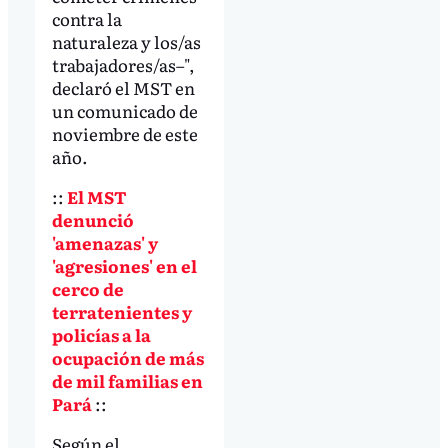
contra la
naturaleza y los/as
trabajadores/as–",
declaró el MST en
un comunicado de
noviembre de este
año.
::
El MST
denunció
'amenazas' y
'agresiones' en el
cerco de
terratenientes y
policías a la
ocupación de más
de mil familias en
Pará
::
Según el