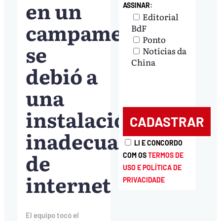
en un
ASSINAR:
Editorial
campamento
BdF
Ponto
se
Notícias da
China
debió a
una
instalación
inadecuada
LI E CONCORDO
de
COM OS
TERMOS DE
USO E POLÍTICA DE
internet
PRIVACIDADE
El equipo tocó el