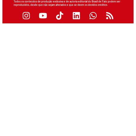
Todos os conteúdos de produção exclusiva e de autoria editorial do Brasil de Fato podem ser
reproduzidos, desde que não sejam alterados e que se deem os devidos créditos.