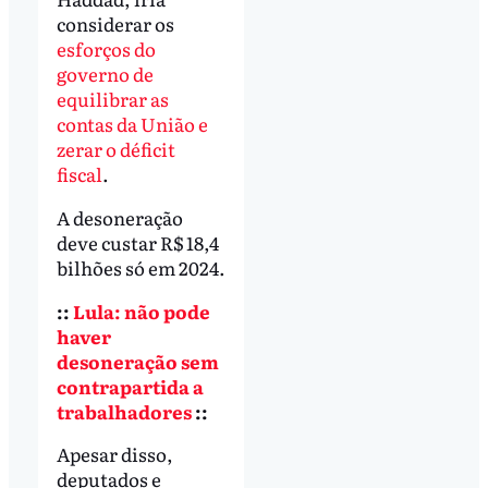
considerar os
esforços do
governo de
equilibrar as
contas da União e
zerar o déficit
fiscal
.
A desoneração
deve custar R$ 18,4
bilhões só em 2024.
::
Lula: não pode
haver
desoneração sem
contrapartida a
trabalhadores
::
Apesar disso,
deputados e