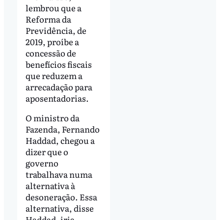
lembrou que a
Reforma da
Previdência, de
2019, proíbe a
concessão de
benefícios fiscais
que reduzem a
arrecadação para
aposentadorias.
O ministro da
Fazenda, Fernando
Haddad, chegou a
dizer que o
governo
trabalhava numa
alternativa à
desoneração. Essa
alternativa, disse
Haddad, iria