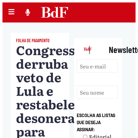
FOLHA DE PAGAMENTO
Congresso
|
Newslett
derruba
veto de
Lula e
restabelece
desoneração
ESCOLHA AS LISTAS
QUE DESEJA
para
ASSINAR:
Editorial