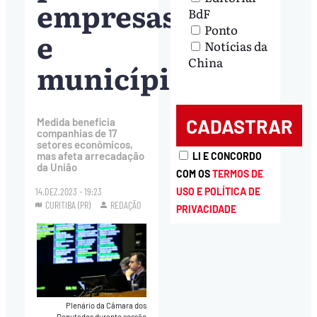
empresas
BdF
Ponto
e
Notícias da
China
municípios
Medida beneficia
companhias de 17
setores econômicos,
mas afeta arrecadação
LI E CONCORDO
da União
COM OS
TERMOS DE
USO E POLÍTICA DE
14.DEZ.2023 - 19:23
CURITIBA (PR)
REDAÇÃO
PRIVACIDADE
Plenário da Câmara dos
Deputados durante sessão